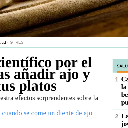
alud
GTRES
ientífico por el
SALU
as añadir ajo y
Ca
tus platos
la
be
stra efectos sorprendentes sobre la
pu
po cuando se come un diente de ajo
La
jo