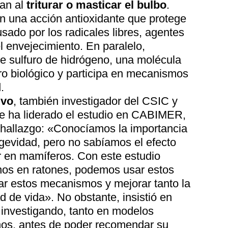
van al
triturar o masticar el bulbo
.
en una acción antioxidante que protege
usado por los radicales libres, agentes
l envejecimiento. En paralelo,
de sulfuro de hidrógeno, una molécula
o biológico y participa en mecanismos
.
lvo
, también investigador del CSIC y
e ha liderado el estudio en CABIMER,
l hallazgo: «Conocíamos la importancia
ngevidad, pero no sabíamos el efecto
or en mamíferos. Con este estudio
os en ratones, podemos usar estos
r estos mecanismos y mejorar tanto la
 de vida». No obstante, insistió en
 investigando, tanto en modelos
s, antes de poder recomendar su