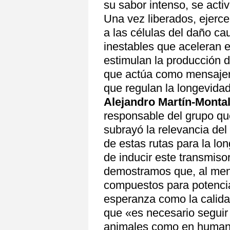
su sabor intenso, se acti
Una vez liberados, ejerc
a las células del daño ca
inestables que aceleran e
estimulan la producción 
que actúa como mensajer
que regulan la longevidad
Alejandro Martín-Monta
responsable del grupo qu
subrayó la relevancia de
de estas rutas para la lo
de inducir este transmis
demostramos que, al men
compuestos para potencia
esperanza como la calidad
que «es necesario seguir
animales como en humano