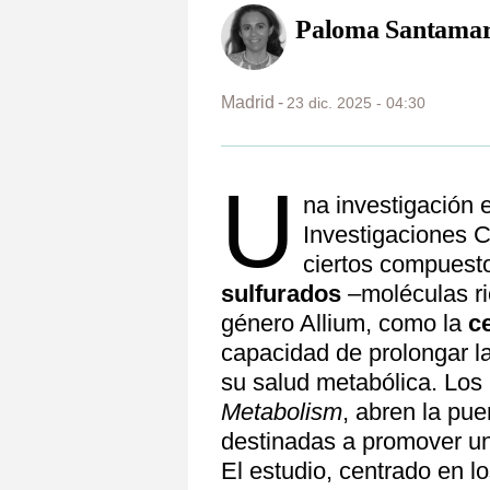
Paloma Santamar
Madrid
23 dic. 2025 - 04:30
U
na investigación
Investigaciones C
ciertos compuesto
sulfurados
–moléculas ric
género Allium, como la
c
capacidad de prolongar l
su salud metabólica. Los
Metabolism
, abren la pue
destinadas a promover un
El estudio, centrado en 