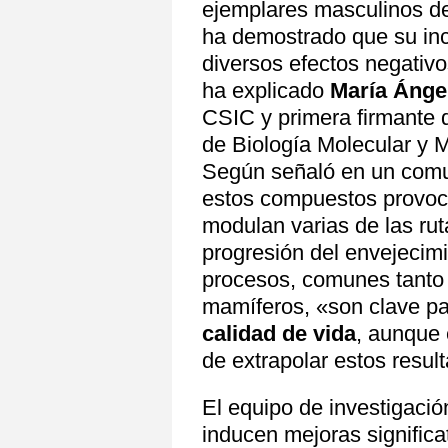
ejemplares masculinos de
ha demostrado que su incl
diversos efectos negativo
ha explicado
María Ángel
CSIC y primera firmante d
de Biología Molecular y
Según señaló en un comu
estos compuestos provo
modulan varias de las rut
progresión del envejecim
procesos, comunes tanto
mamíferos, «son clave p
calidad de vida
, aunque 
de extrapolar estos resul
El equipo de investigació
inducen mejoras significat