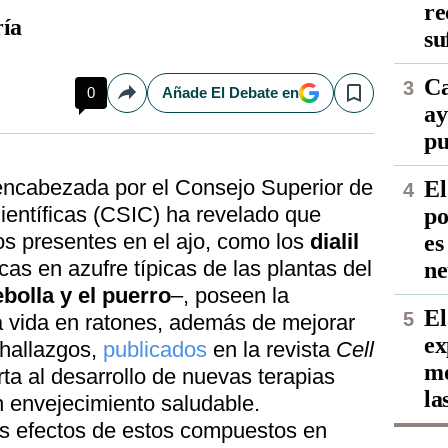
re
ía
su
Ca
0
Añade El Debate en
Compartir
Save
ay
pu
 encabezada por el Consejo Superior de
El
ientíficas (CSIC) ha revelado que
po
s presentes en el ajo, como los
dialil
es
as en azufre típicas de las plantas del
ne
ebolla y el puerro
–, poseen la
El
a vida en ratones, además de mejorar
ex
 hallazgos,
publicados
en la revista
Cell
mo
rta al desarrollo de nuevas terapias
la
 envejecimiento saludable.
los efectos de estos compuestos en