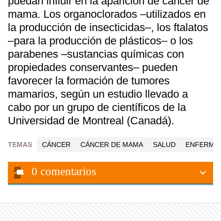
puedan influir en la aparición de cáncer de
mama. Los organoclorados –utilizados en
la producción de insecticidas–, los ftalatos
–para la producción de plásticos– o los
parabenes –sustancias químicas con
propiedades conservantes– pueden
favorecer la formación de tumores
mamarios, según un estudio llevado a
cabo por un grupo de científicos de la
Universidad de Montreal (Canadá).
TEMAS
CÁNCER
CÁNCER DE MAMA
SALUD
ENFERME
0
comentarios