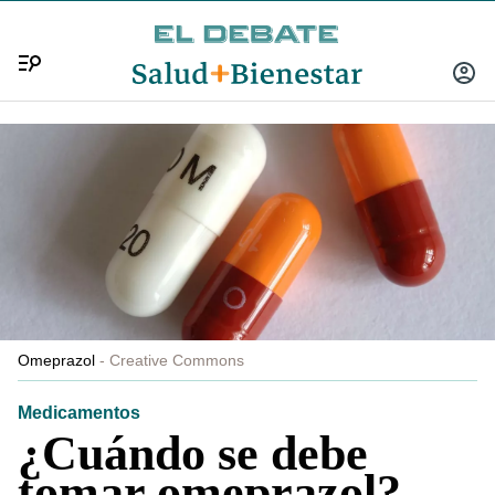
Menú
INICIA
SESIÓ
Omeprazol
Creative Commons
Medicamentos
¿Cuándo se debe
tomar omeprazol?