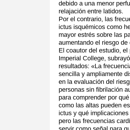
debido a una menor perfus
relajación entre latidos.
Por el contrario, las frec
ictus isquémicos como hem
mayor estrés sobre las p
aumentando el riesgo de
El coautor del estudio, el
Imperial College, subrayó
resultados: «La frecuenc
sencilla y ampliamente d
en la evaluación del ries
personas sin fibrilación a
para comprender por qué 
como las altas pueden es
ictus y qué implicaciones
pero las frecuencias car
servir como señal para q