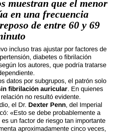
os muestran que el menor
túa en una frecuencia
reposo de entre 60 y 69
minuto
o incluso tras ajustar por factores de
ertensión, diabetes o fibrilación
 según los autores, que podría tratarse
dependiente.
los datos por subgrupos, el patrón solo
sin fibrilación auricular
. En quienes
 relación no resultó evidente.
dio, el Dr.
Dexter Penn
, del Imperial
icó: «Esto se debe probablemente a
ar es un factor de riesgo tan importante
crementa aproximadamente cinco veces,