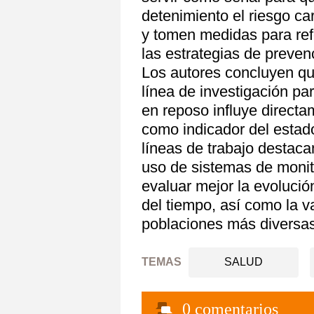
detenimiento el riesgo ca
y tomen medidas para refo
las estrategias de preven
Los autores concluyen qu
línea de investigación pa
en reposo influye directam
como indicador del estado
líneas de trabajo destacan
uso de sistemas de monit
evaluar mejor la evolución
del tiempo, así como la v
poblaciones más diversas
TEMAS
SALUD
0
comentarios