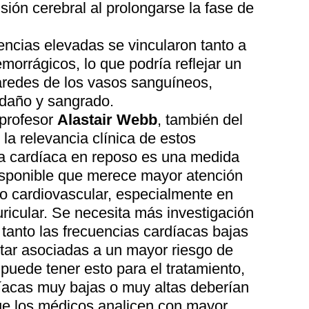
ión cerebral al prolongarse la fase de
uencias elevadas se vincularon tanto a
orrágicos, lo que podría reflejar un
aredes de los vasos sanguíneos,
 daño y sangrado.
 profesor
Alastair Webb
, también del
 la relevancia clínica de estos
ia cardíaca en reposo es una medida
isponible que merece mayor atención
go cardiovascular, especialmente en
uricular. Se necesita más investigación
tanto las frecuencias cardíacas bajas
tar asociadas a un mayor riesgo de
 puede tener esto para el tratamiento,
díacas muy bajas o muy altas deberían
ue los médicos analicen con mayor