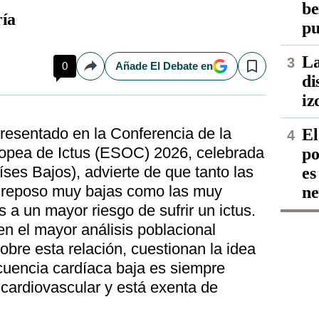
be
ía
pu
La
0
Añade El Debate en
Compartir
Save
di
iz
resentado en la Conferencia de la
El
opea de Ictus (ESOC) 2026, celebrada
po
íses Bajos), advierte de que tanto las
es
n reposo muy bajas como las muy
ne
 a un mayor riesgo de sufrir un ictus.
n el mayor análisis poblacional
obre esta relación, cuestionan la idea
cuencia cardíaca baja es siempre
cardiovascular y está exenta de