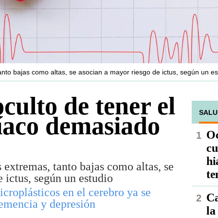
nto bajas como altas, se asocian a mayor riesgo de ictus, según un es
oculto de tener el
SALU
íaco demasiado
Oc
cu
hi
 extremas, tanto bajas como altas, se
te
 ictus, según un estudio
croplásticos en el cerebro ya se
Ca
demencia y depresión
la