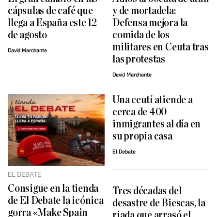
cápsulas de café que
y de mortadela:
llega a España este 12
Defensa mejora la
de agosto
comida de los
militares en Ceuta tras
David Marchante
las protestas
David Marchante
Una ceutí atiende a
cerca de 400
inmigrantes al día en
su propia casa
El Debate
EL DEBATE
Consigue en la tienda
Tres décadas del
de El Debate la icónica
desastre de Biescas, la
gorra «Make Spain
riada que arrasó el