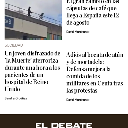
El gran cambio en las
cápsulas de café que
llega a España este 12
de agosto
David Marchante
SOCIEDAD
Un joven disfrazado de
Adiós al bocata de atún
'la Muerte' aterroriza
y de mortadela:
durante una hora a los
Defensa mejora la
pacientes de un
comida de los
hospital de Reino
militares en Ceuta tras
Unido
las protestas
Sandra Ordóñez
David Marchante