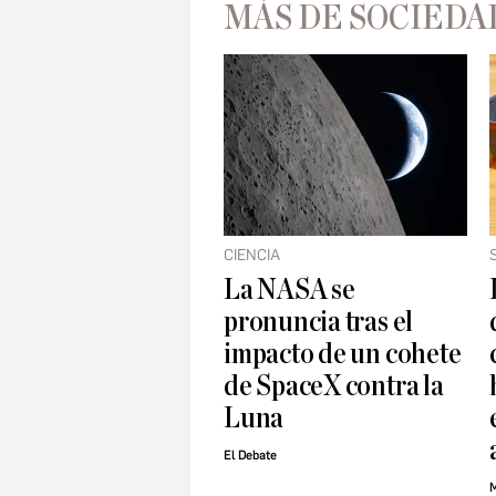
MÁS DE SOCIEDA
CIENCIA
La NASA se
pronuncia tras el
impacto de un cohete
de SpaceX contra la
Luna
El Debate
M