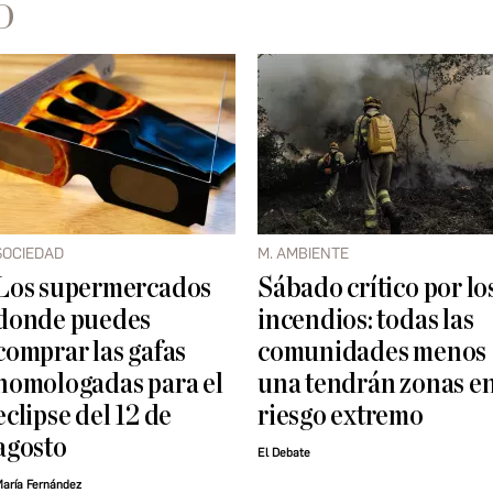
D
SOCIEDAD
M. AMBIENTE
Los supermercados
Sábado crítico por lo
donde puedes
incendios: todas las
comprar las gafas
comunidades menos
homologadas para el
una tendrán zonas e
eclipse del 12 de
riesgo extremo
agosto
El Debate
aría Fernández