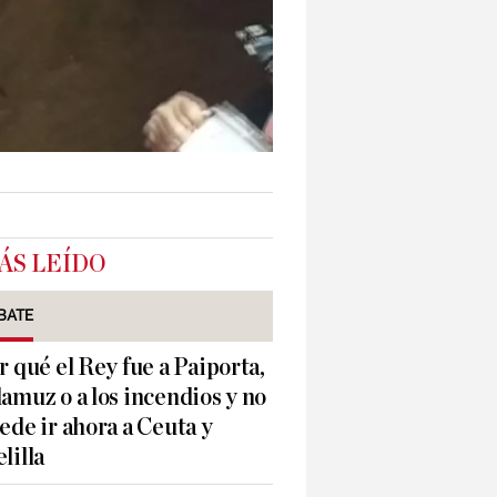
ÁS LEÍDO
BATE
r qué el Rey fue a Paiporta,
amuz o a los incendios y no
ede ir ahora a Ceuta y
lilla