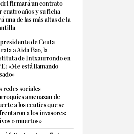
dri firmará un contrato
r cuatro años y su ficha
rá una de las más altas de la
antilla
 presidente de Ceuta
trata a Aida Bao, la
stituta de Intxaurrondo en
E: «Me está llamando
sado»
s redes sociales
rroquíes amenazan de
erte a los ceutíes que se
frentaron a los invasores:
ivos o muertos»