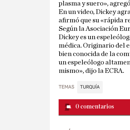
plasma y suero», agregó
En un video, Dickey agr
afirmó que su «rápida r
Según la Asociación Eu
Dickey es un espeleólo
médica. Originario del 
bien conocida de la com
un espeleólogo altamente
mismo», dijo la ECRA.
TEMAS
TURQUÍA
0
comentarios