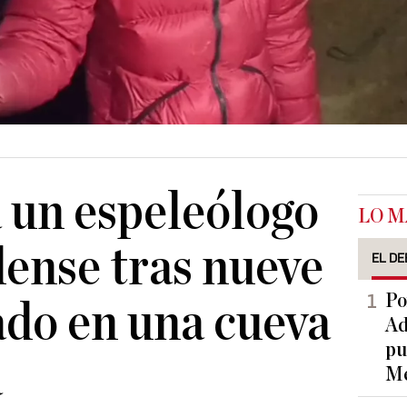
 un espeleólogo
LO M
ense tras nueve
EL DE
Po
ado en una cueva
Ad
pu
a
Me