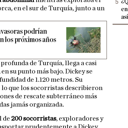
a abdominal
mientras exploraba el
¿Q
ca, en el sur de Turquía, junto a un
en
as
nvasoras podrían
en los próximos años
 profunda de Turquía, llega a casi
a
en su punto más bajo. Dickey se
fundidad de 1.120 metros. Su
lo que los socorristas describieron
iones de rescate subterráneo más
das jamás organizada.
l de
200 socorristas
, exploradores y
nsportar prudentemente a Dickey