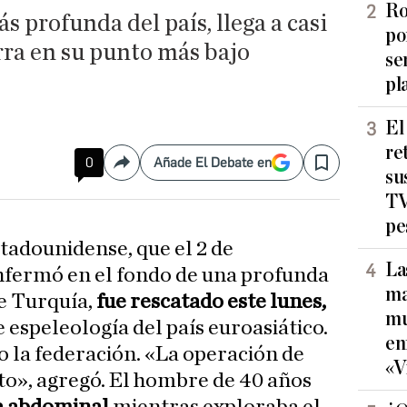
Ro
ás profunda del país, llega a casi
po
rra en su punto más bajo
se
pl
El
re
0
Añade El Debate en
Compartir
Save
su
TV
pe
tadounidense, que el 2 de
La
nfermó en el fondo de una profunda
ma
de Turquía,
fue rescatado este lunes,
mu
 espeleología del país euroasiático.
en
o la federación. «La operación de
«V
to», agregó. El hombre de 40 años