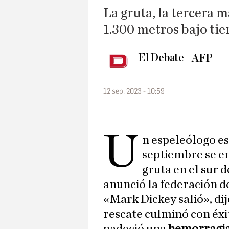
La gruta, la tercera m
1.300 metros bajo tie
El Debate
AFP
12 sep. 2023 - 10:59
U
n espeleólogo es
septiembre se e
gruta en el sur 
anunció la federación de
«Mark Dickey salió», dij
rescate culminó con éxi