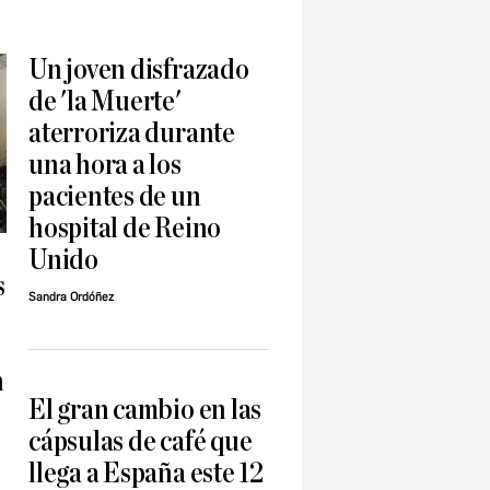
Un joven disfrazado
de 'la Muerte'
aterroriza durante
una hora a los
pacientes de un
hospital de Reino
Unido
s
Sandra Ordóñez
n
El gran cambio en las
cápsulas de café que
llega a España este 12