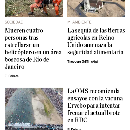
SOCIEDAD
M. AMBIENTE
Mueren cuatro
La sequía de las tierras
personas tras
agrícolas en Reino
estrellarse un
Unido amenaza la
helicóptero en un área
seguridad alimentaria
boscosa de Río de
Theodore Griffin (Afp)
Janeiro
El Debate
La OMS recomienda
ensayos con la vacuna
Ervebo para intentar
frenar el actual brote
en RDC
El Debate