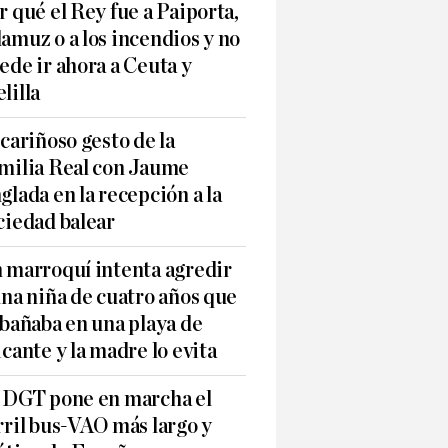
r qué el Rey fue a Paiporta,
amuz o a los incendios y no
ede ir ahora a Ceuta y
lilla
 cariñoso gesto de la
milia Real con Jaume
glada en la recepción a la
ciedad balear
 marroquí intenta agredir
una niña de cuatro años que
 bañaba en una playa de
icante y la madre lo evita
 DGT pone en marcha el
rril bus-VAO más largo y