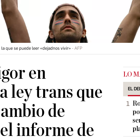
 la que se puede leer «dejadnos vivir»
AFP
igor en
LO M
a ley trans que
EL DE
Ro
 cambio de
po
se
 el informe de
pl