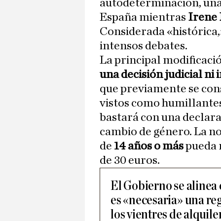
autodeterminación, una
España mientras
Irene
Considerada «histórica,»
intensos debates.
La principal modificació
una decisión judicial ni
que previamente se cons
vistos como humillante
bastará con una declara
cambio de género. La n
de
14 años o más
pueda r
de 30 euros.
El Gobierno se alinea
es «necesaria» una re
los vientres de alquile