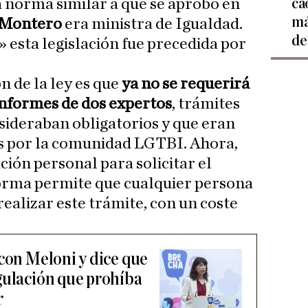
ca
 norma similar a que se aprobó en
má
 Montero
era ministra de Igualdad.
de
 esta legislación fue precedida por
n de la ley es que
ya no se requerirá
 informes de dos expertos
, trámites
ideraban obligatorios y que eran
s por la comunidad LGTBI. Ahora,
ción personal para solicitar el
orma permite que cualquier persona
ealizar este trámite, con un coste
 con Meloni y dice que
gulación que prohíba
r