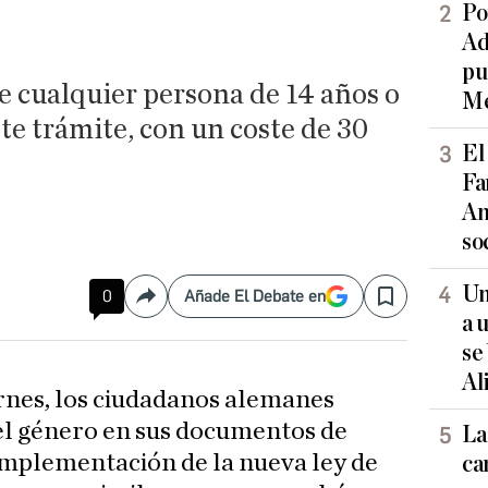
Po
Ad
pu
 cualquier persona de 14 años o
Me
te trámite, con un coste de 30
El
Fa
An
so
Un
0
Añade El Debate en
Compartir
Save
a 
se
Al
ernes, los ciudadanos alemanes
l género en sus documentos de
La
 implementación de la nueva ley de
ca