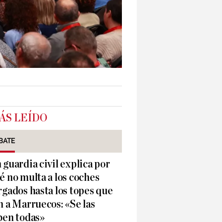
ÁS LEÍDO
BATE
 guardia civil explica por
é no multa a los coches
rgados hasta los topes que
n a Marruecos: «Se las
ben todas»