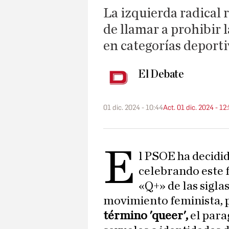
La izquierda radical r
de llamar a prohibir 
en categorías deport
El Debate
01 dic. 2024 - 10:44
Act. 01 dic. 2024 - 12
E
l PSOE ha decidi
celebrando este f
«Q+» de las sigla
movimiento feminista, 
término 'queer',
el para