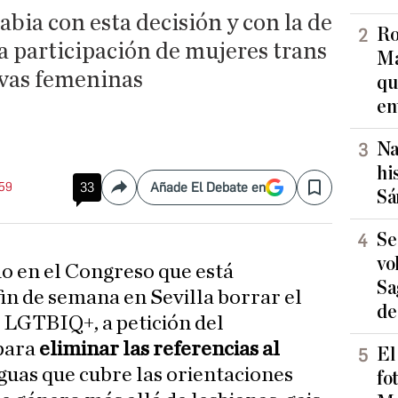
abia con esta decisión y con la de
Ro
la participación de mujeres trans
Ma
ivas femeninas
qu
en
Na
hi
:59
33
Añade El Debate en
Compartir
Save
Sá
Se
vo
do en el Congreso que está
Sa
in de semana en Sevilla borrar el
de
s LGTBIQ+, a petición del
para
eliminar las referencias al
El
guas que cubre las orientaciones
fo