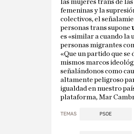
las mujeres trans de la
femeninas y la supresión
colectivos, el señalami
personas trans supone
u
es «similar a cuando la 
personas migrantes com
«Que un partido que se 
mismos marcos ideológi
señalándonos como caus
altamente peligroso par
igualdad en nuestro país
plataforma, Mar Cambro
TEMAS
PSOE