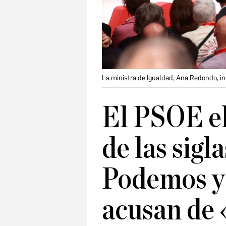
La ministra de Igualdad, Ana Redondo, in
El PSOE e
de las sig
Podemos y
acusan de 