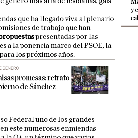
e género más allá de lesbianas, gais
Ma
y 
ca
endas que ha llegado viva al plenario
comisiones de trabajo que han
propuestas
presentadas por las
es a la ponencia marco del PSOE, la
 para los próximos años.
DE GÉNERO
falsas promesas: retrato
obierno de Sánchez
eso Federal uno de los grandes
s, en este numerosas enmiendas
a la Q+, un término que varias