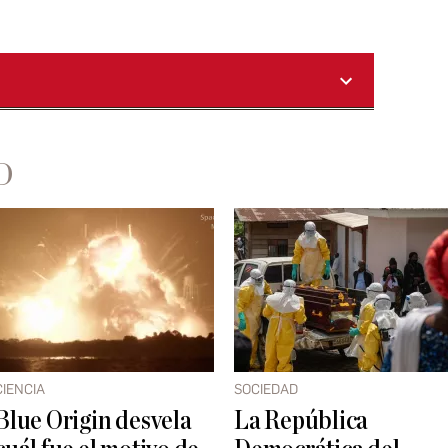
D
CIENCIA
SOCIEDAD
Blue Origin desvela
La República