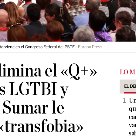
terviene en el Congreso Federal del PSOE
Europa Press
limina el «Q+»
LO M
las LGTBI y
EL DE
Un
 Sumar le
qu
ca
«transfobia»
va
sa