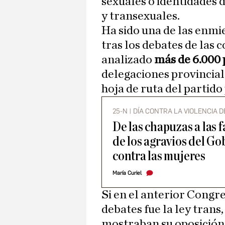
sexuales o identidades d
y transexuales.
Ha sido una de las enmi
tras los debates de las 
analizado
más de 6.000 
delegaciones provincial
hoja de ruta del partido
25-N | DÍA CONTRA LA VIOLENCIA 
De las chapuzas a las 
de los agravios del G
contra las mujeres
María Curiel
Si en el anterior Congr
debates fue la ley tran
mostraban su oposición 