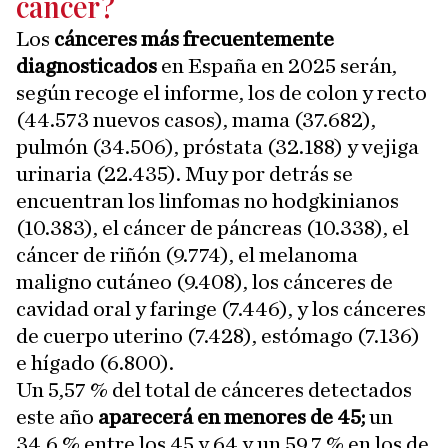
cáncer?
Los
cánceres más frecuentemente
diagnosticados
en España en 2025 serán,
según recoge el informe, los de colon y recto
(44.573 nuevos casos), mama (37.682),
pulmón (34.506), próstata (32.188) y vejiga
urinaria (22.435). Muy por detrás se
encuentran los linfomas no hodgkinianos
(10.383), el cáncer de páncreas (10.338), el
cáncer de riñón (9.774), el melanoma
maligno cutáneo (9.408), los cánceres de
cavidad oral y faringe (7.446), y los cánceres
de cuerpo uterino (7.428), estómago (7.136)
e hígado (6.800).
Un 5,57 % del total de cánceres detectados
este año
aparecerá en menores de 45;
un
34,6 % entre los 45 y 64 y un 59,7 % en los de