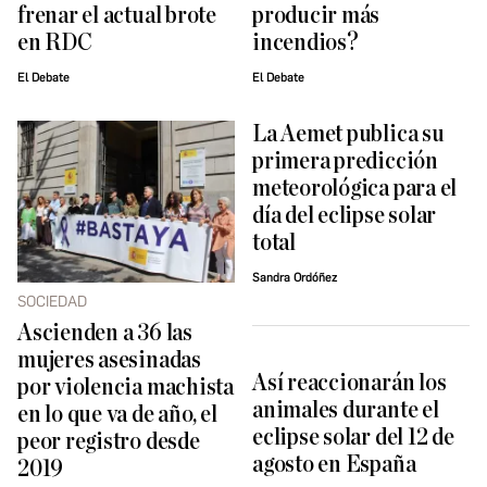
frenar el actual brote
producir más
en RDC
incendios?
El Debate
El Debate
La Aemet publica su
primera predicción
meteorológica para el
día del eclipse solar
total
Sandra Ordóñez
SOCIEDAD
Ascienden a 36 las
mujeres asesinadas
Así reaccionarán los
por violencia machista
animales durante el
en lo que va de año, el
eclipse solar del 12 de
peor registro desde
agosto en España
2019