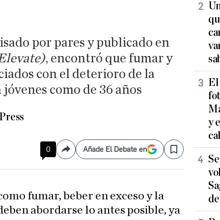
Un
qu
ca
isado por pares y publicado en
va
Elevate)
, encontró que fumar y
sa
ciados con el deterioro de la
El
n jóvenes como de 36 años
fo
Ma
Press
y 
ca
0
Añade El Debate en
Compartir
Save
Se
vo
Sa
como fumar, beber en exceso y la
de
 deben abordarse lo antes posible, ya