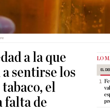
ere
edad a la que
LO M
a sentirse los
EL DE
Fe
 tabaco, el
va
es
a falta de
pr