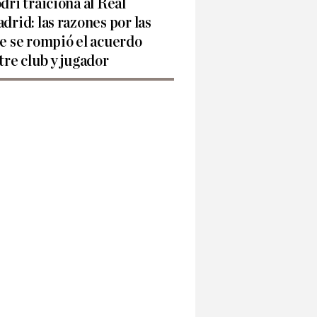
dri traiciona al Real
drid: las razones por las
e se rompió el acuerdo
tre club y jugador