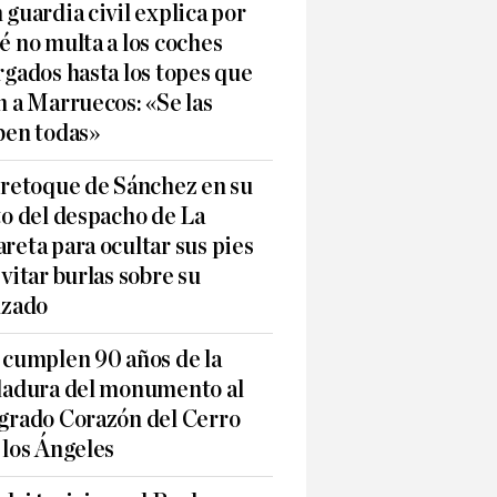
 guardia civil explica por
é no multa a los coches
rgados hasta los topes que
n a Marruecos: «Se las
ben todas»
 retoque de Sánchez en su
to del despacho de La
reta para ocultar sus pies
evitar burlas sobre su
lzado
 cumplen 90 años de la
ladura del monumento al
grado Corazón del Cerro
 los Ángeles