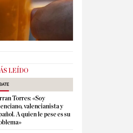
ÁS LEÍDO
BATE
rran Torres: «Soy
lenciano, valencianista y
pañol. A quien le pese es su
oblema»