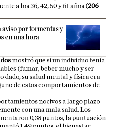
nte a los 36, 42, 50 y 61 años (
206
 aviso por tormentas y
ros en una hora
ados
mostró que si un individuo tenía
udables (fumar, beber mucho y ser
 dado, su salud mental y física era
nguno de estos comportamientos de
ortamientos nocivos a largo plazo
emente con una mala salud. Los
mentaron 0,38 puntos, la puntuación
mentó 1,49 puntos, el bienestar