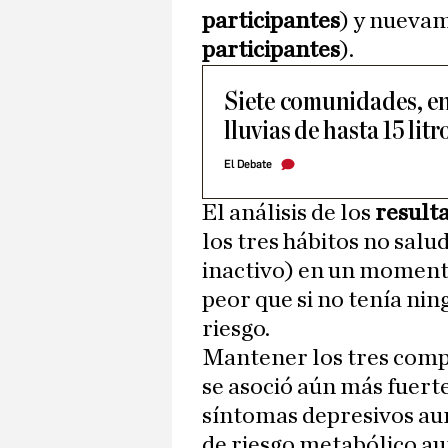
participantes
) y nuevame
participantes
).
Siete comunidades, en
lluvias de hasta 15 lit
El Debate
El análisis de los
result
los tres hábitos no sal
inactivo) en un momento
peor que si no tenía ni
riesgo.
Mantener los tres comp
se asoció aún más fuert
síntomas depresivos au
de riesgo metabólico au