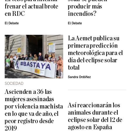
frenar el actual brote
producir más
en RDC
incendios?
El Debate
El Debate
La Aemet publica su
primera predicción
meteorológica para el
día del eclipse solar
total
Sandra Ordóñez
SOCIEDAD
Ascienden a 36 las
mujeres asesinadas
Así reaccionarán los
por violencia machista
animales durante el
en lo que va de año, el
eclipse solar del 12 de
peor registro desde
agosto en España
2019