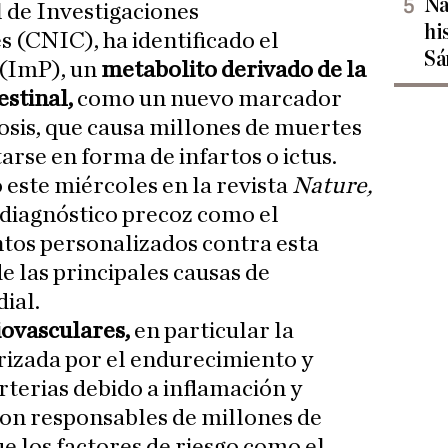
Na
 de Investigaciones
hi
 (CNIC), ha identificado el
Sá
 (ImP), un
metabolito derivado de la
estinal,
como un nuevo marcador
rosis, que causa millones de muertes
rse en forma de infartos o ictus.
 este miércoles en la revista
Nature,
l diagnóstico precoz como el
tos personalizados contra esta
de las principales causas de
ial.
ovasculares,
en particular la
rizada por el endurecimiento y
rterias debido a inflamación y
son responsables de millones de
 los factores de riesgo como el