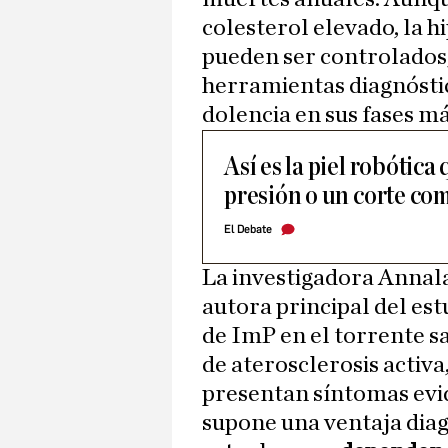
colesterol elevado, la h
pueden ser controlados,
herramientas diagnósti
dolencia en sus fases m
Así es la piel robótica 
presión o un corte c
El Debate
La investigadora Annal
autora principal del est
de ImP en el torrente s
de aterosclerosis activa
presentan síntomas evid
supone una ventaja diag