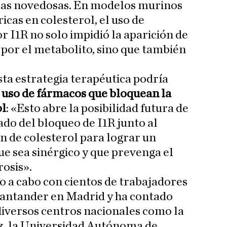
icas novedosas. En modelos murinos
icas en colesterol, el uso de
r I1R no solo impidió la aparición de
por el metabolito, sino que también
.
ta estrategia terapéutica podría
l
uso de fármacos que bloquean la
ol
: «Esto abre la posibilidad futura de
do del bloqueo de I1R junto al
n de colesterol para lograr un
e sea sinérgico y que prevenga el
rosis».
do a cabo con cientos de trabajadores
Santander en Madrid y ha contado
diversos centros nacionales como la
, la Universidad Autónoma de