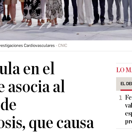
nvestigaciones Cardiovasculares
CNIC
la en el
LO M
e asocia al
EL DE
Fe
 de
va
es
osis, que causa
pr