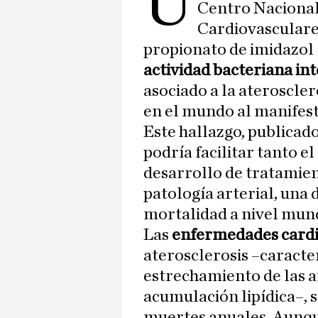
U
Centro Nacional
Cardiovasculares
propionato de imidazol
actividad bacteriana int
asociado a la ateroscle
en el mundo al manifesta
Este hallazgo, publicado
podría facilitar tanto e
desarrollo de tratamien
patología arterial, una 
mortalidad a nivel mund
Las
enfermedades cardi
aterosclerosis –caracte
estrechamiento de las a
acumulación lipídica–, 
muertes anuales. Aunque