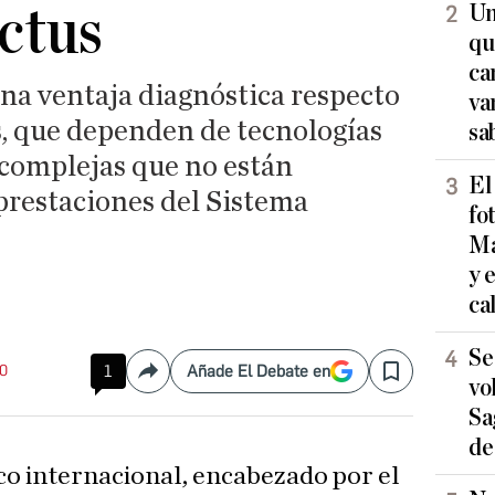
ictus
Un
qu
ca
na ventaja diagnóstica respecto
va
s, que dependen de tecnologías
sa
 complejas que no están
El
prestaciones del Sistema
fo
Ma
y 
ca
Se
20
1
Añade El Debate en
Compartir
Save
vo
Sa
de
ico internacional, encabezado por el