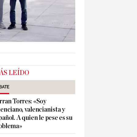
ÁS LEÍDO
BATE
rran Torres: «Soy
lenciano, valencianista y
pañol. A quien le pese es su
oblema»