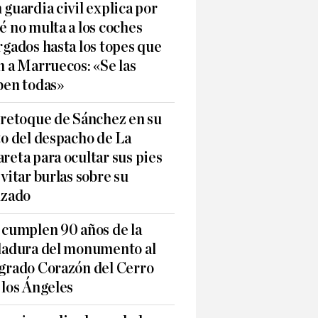
 guardia civil explica por
é no multa a los coches
rgados hasta los topes que
n a Marruecos: «Se las
ben todas»
 retoque de Sánchez en su
to del despacho de La
reta para ocultar sus pies
evitar burlas sobre su
lzado
 cumplen 90 años de la
ladura del monumento al
grado Corazón del Cerro
 los Ángeles