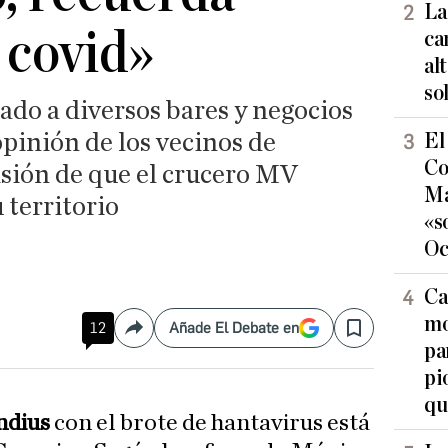
La
 covid»
ca
al
so
ado a diversos bares y negocios
opinión de los vecinos de
El
Co
isión de que el crucero MV
Ma
 territorio
«s
Oc
Ca
mo
12
Añade El Debate en
Compartir
Save
pa
pi
qu
ndius
con el brote de hantavirus está