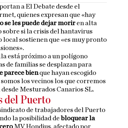
portan a El Debate desde el
met, quienes expresan que «hay
o se les puede dejar morir
en alta
sobre si la crisis del hantavirus
o local sostienen que «es muy pronto
siones».
lla está próximo a un polígono
as de familias se desplazan para
 parece bien
que hayan escogido
l somos los vecinos los que corremos
n desde Mesturados Canarios SL.
s del Puerto
sindicato de trabajadores del Puerto
ndo la posibilidad de
bloquear la
ucero
MV Hondius, afectado por