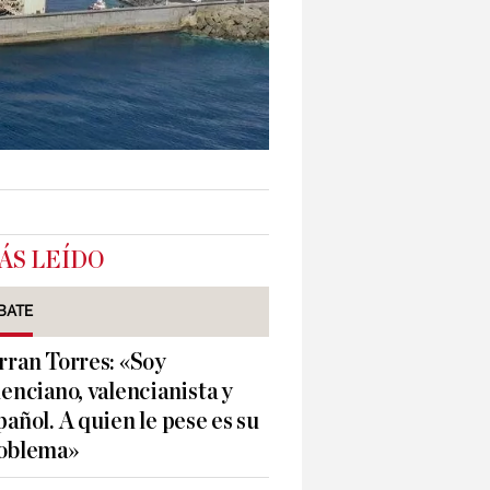
ÁS LEÍDO
BATE
rran Torres: «Soy
lenciano, valencianista y
pañol. A quien le pese es su
oblema»