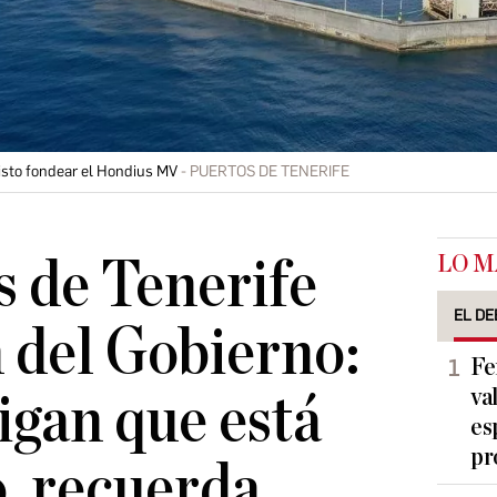
visto fondear el Hondius MV
PUERTOS DE TENERIFE
LO M
s de Tenerife
EL DE
 del Gobierno:
Fe
va
gan que está
es
pr
, recuerda