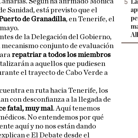
Canarias. Según ha afirmado Mónica
La
ap
de Sanidad, está previsto que el
pe
Puerto de Granadilla
, en Tenerife, el
ma
 mayo.
Al
entes de la Delegación del Gobierno,
 mecanismo conjunto de evaluación
para
repatriar a todos los miembros
italizarán a aquellos que pudiesen
rante el trayecto de Cabo Verde a
cuentra en ruta hacia Tenerife, los
dan con desconfianza a la llegada de
e fatal, muy mal
. Aquí tenemos
s médicos. No entendemos por qué
ente aquí y no nos están dando
xplican e El Debate desde el