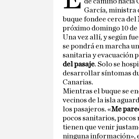
de camino hacia 
García, ministra 
buque fondee cerca del
próximo domingo 10 de
Una vez allí, y según fu
se pondrá en marcha un
sanitaria y evacuación 
del pasaje
. Solo se hosp
desarrollar síntomas du
Canarias.
Mientras el buque se en
vecinos de la isla aguar
los pasajeros. «
Me parec
pocos sanitarios, poco
tienen que venir justam
ninguna información», e