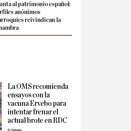
unta al patrimonio español:
rfiles anónimos
rroquíes reivindican la
hambra
La OMS recomienda
ensayos con la
vacuna Ervebo para
intentar frenar el
actual brote en RDC
El Debate