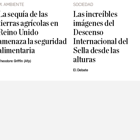
M. AMBIENTE
SOCIEDAD
La sequía de las
Las increíbles
tierras agrícolas en
imágenes del
Reino Unido
Descenso
amenaza la seguridad
Internacional del
alimentaria
Sella desde las
alturas
heodore Griffin (Afp)
El Debate