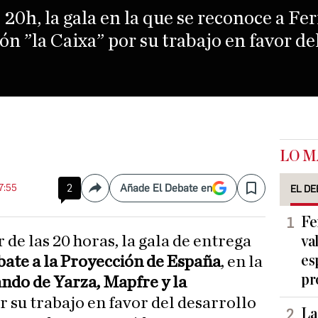
as 20h, la gala en la que se reconoce a F
n ”la Caixa” por su trabajo en favor de
LO M
17:55
2
Añade El Debate en
EL DE
Compartir
Save
Fe
va
es
bate a la Proyección de España
, en la
pr
ndo de Yarza, Mapfre y la
r su trabajo en favor del desarrollo
La