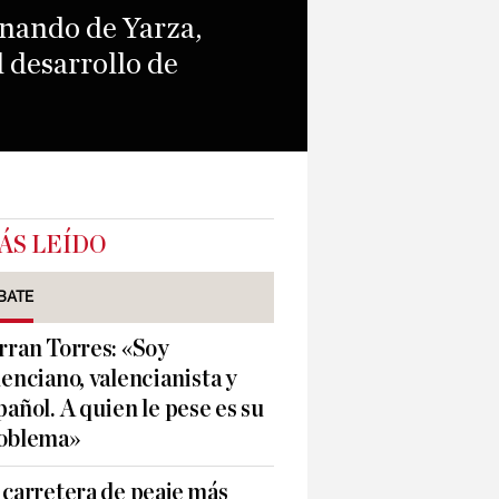
ernando de Yarza,
l desarrollo de
ÁS LEÍDO
BATE
rran Torres: «Soy
lenciano, valencianista y
pañol. A quien le pese es su
oblema»
 carretera de peaje más