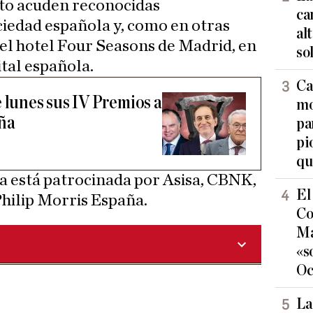
nto acuden reconocidas
ca
ciedad española y, como en otras
al
 el hotel Four Seasons de Madrid, en
so
ital española.
Ca
 lunes sus IV Premios a
mo
aña
pa
pi
qu
a está patrocinada por Asisa, CBNK,
El
hilip Morris España.
Co
Ma
«s
Oc
La