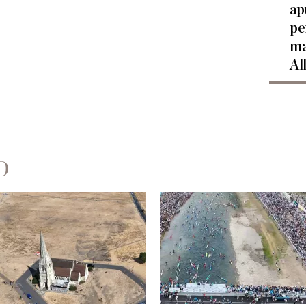
ap
pe
ma
Al
D