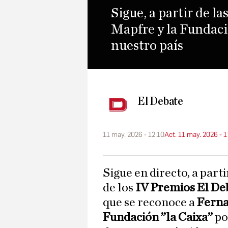
Sigue, a partir de l
Mapfre y la Fundació
nuestro país
El Debate
11 may. 2026 - 12:10
Act. 11 may. 2026 - 
Sigue en directo, a partir de las 20 horas, la gala de entrega
de los
IV Premios El De
que se reconoce a
Ferna
Fundación ”la Caixa”
po