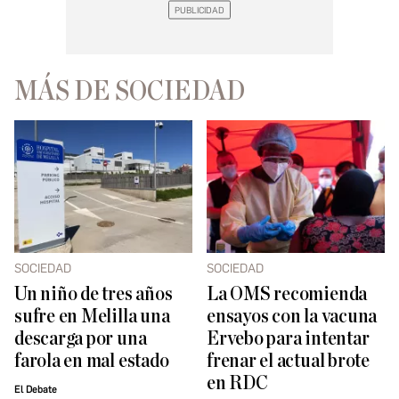
MÁS DE SOCIEDAD
SOCIEDAD
SOCIEDAD
Un niño de tres años
La OMS recomienda
sufre en Melilla una
ensayos con la vacuna
descarga por una
Ervebo para intentar
farola en mal estado
frenar el actual brote
en RDC
El Debate