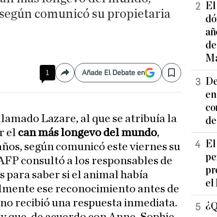
El
s, según comunicó su propietaria
dó
añ
de
Ma
1
Añade El Debate en
Compartir
Save
De
en
co
llamado Lazare, al que se atribuía la
de
r el
can más longevo del mundo
,
El
0 años, según comunicó este viernes su
pe
 AFP consultó a los responsables de
pr
para saber si el animal había
el
almente ese reconocimiento antes de
 no recibió una respuesta inmediata.
¿Q