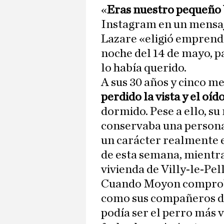
«
Eras nuestro pequeño 
Instagram en un mensaj
Lazare «eligió emprende
noche del 14 de mayo, p
lo había querido.
A sus 30 años y cinco m
perdido la vista y el oíd
dormido. Pese a ello, s
conservaba una persona
un carácter realmente 
de esta semana, mientra
vivienda de Villy-le-Pel
Cuando Moyon comprobó 
como sus compañeros de
podía ser el perro más v