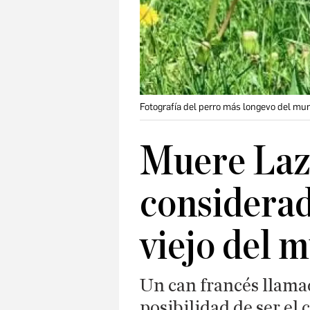
Fotografía del perro más longevo del mun
Muere Laz
considerad
viejo del 
Un can francés llamad
posibilidad de ser el