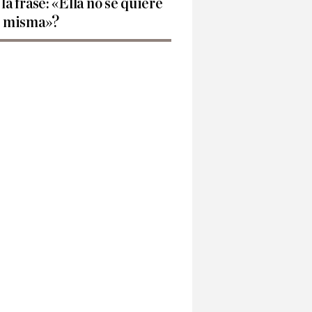
 la frase: «Ella no se quiere
í misma»?