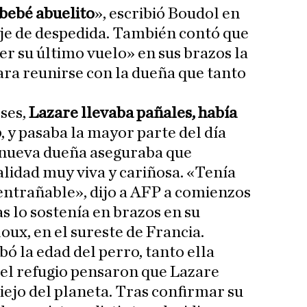
bebé abuelito
», escribió Boudol en
e de despedida. También contó que
r su último vuelo» en sus brazos la
ara reunirse con la dueña que tanto
eses,
Lazare llevaba pañales, había
o
, y pasaba la mayor parte del día
u nueva dueña aseguraba que
lidad muy viva y cariñosa. «Tenía
entrañable», dijo a AFP a comienzos
s lo sostenía en brazos en su
loux, en el sureste de Francia.
la edad del perro, tanto ella
l refugio pensaron que Lazare
iejo del planeta. Tras confirmar su