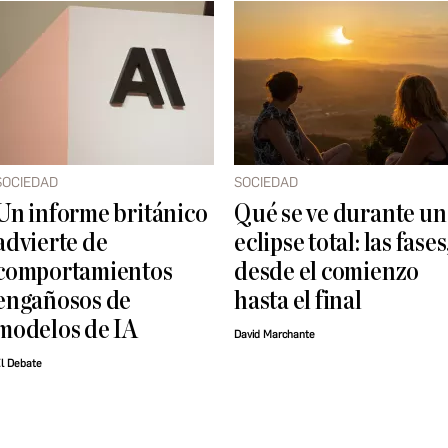
SOCIEDAD
SOCIEDAD
Un informe británico
Qué se ve durante un
advierte de
eclipse total: las fases
comportamientos
desde el comienzo
engañosos de
hasta el final
modelos de IA
David Marchante
l Debate