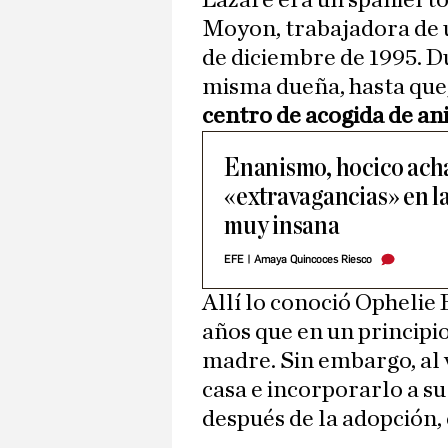
Lazare era un spaniel t
Moyon, trabajadora de u
de diciembre de 1995. Du
misma dueña, hasta que,
centro de acogida de an
Enanismo, hocico ach
«extravagancias» en l
muy insana
EFE
|
Amaya Quincoces Riesco
Allí lo conoció Ophelie
años que en un principi
madre. Sin embargo, al v
casa e incorporarlo a s
después de la adopción,