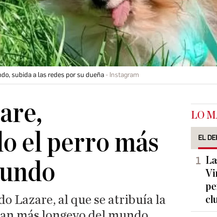
do, subida a las redes por su dueña
Instagram
are,
LO M
o el perro más
EL DE
La
mundo
Vi
pe
o Lazare, al que se atribuía la
cl
 can más longevo del mundo,