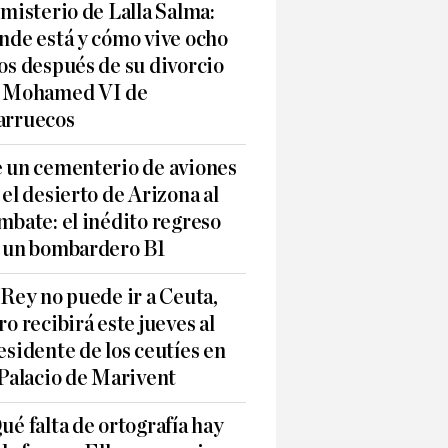
 misterio de Lalla Salma:
nde está y cómo vive ocho
os después de su divorcio
 Mohamed VI de
rruecos
 un cementerio de aviones
 el desierto de Arizona al
mbate: el inédito regreso
 un bombardero B1
 Rey no puede ir a Ceuta,
ro recibirá este jueves al
esidente de los ceutíes en
 Palacio de Marivent
ué falta de ortografía hay