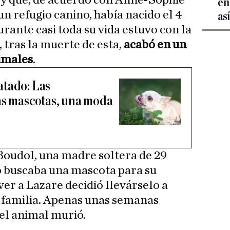
oy que, de acuerdo con Anne-Sophie
en
n refugio canino, había nacido el 4
as
rante casi toda su vida estuvo con la
 tras la muerte de esta,
acabó en un
imales
.
atado: Las
as mascotas, una moda
 Boudol, una madre soltera de 29
o buscaba una mascota para su
er a Lazare decidió llevárselo a
u familia. Apenas unas semanas
 el animal murió.