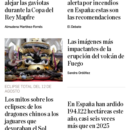
alejar las gaviotas
alerta por incendios
durante la Copa del
en España: estas son
Rey Mapfre
las recomendaciones
Almudena Martínez-Fornés
El Debate
Las imágenes más
impactantes de la
erupción del volcán de
Fuego
Sandra Ordóñez
ECLIPSE TOTAL DEL 12 DE
AGOSTO
Los mitos sobre los
En España han ardido
eclipses: de los
194.122 hectáreas este
dragones chinos a los
año, casi seis veces
jaguares que
más que en 2025
devoraban el Sol