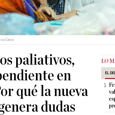
 la Caixa
os paliativos,
LO M
pendiente en
EL DE
Fe
or qué la nueva
va
es
 genera dudas
pr