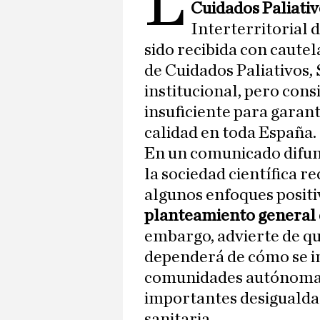
L
Cuidados Paliati
Interterritorial 
sido recibida con caute
de Cuidados Paliativos,
institucional, pero con
insuficiente para garant
calidad en toda España.
En un comunicado difundi
la sociedad científica r
algunos enfoques positi
planteamiento general d
embargo, advierte de qu
dependerá de cómo se i
comunidades autónomas
importantes desigualdad
sanitaria.