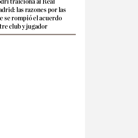
dri traiciona al Real
drid: las razones por las
e se rompió el acuerdo
tre club y jugador