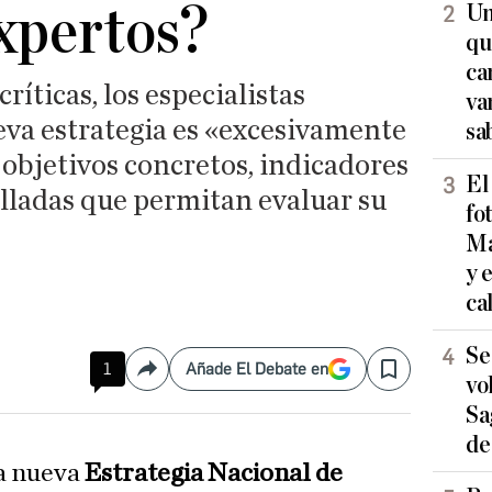
expertos?
Un
qu
ca
ríticas, los especialistas
va
eva estrategia es «excesivamente
sa
 objetivos concretos, indicadores
El
alladas que permitan evaluar su
fo
Ma
y 
ca
Se
1
Añade El Debate en
Compartir
Save
vo
Sa
de
la nueva
Estrategia Nacional de