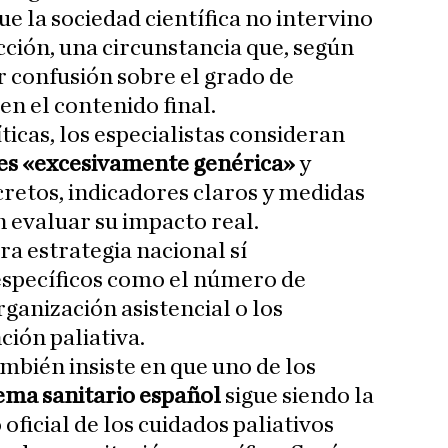
e la sociedad científica no intervino
cción, una circunstancia que, según
 confusión sobre el grado de
n el contenido final.
íticas, los especialistas consideran
es «excesivamente genérica»
y
cretos, indicadores claros y medidas
 evaluar su impacto real.
a estrategia nacional sí
specíficos como el número de
rganización asistencial o los
ción paliativa.
ambién insiste en que uno de los
stema sanitario español
sigue siendo la
oficial de los cuidados paliativos