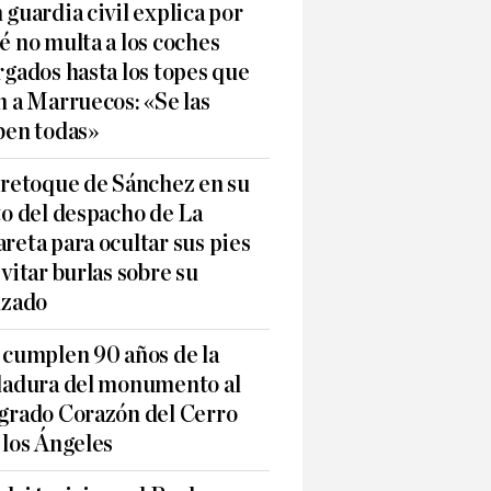
 guardia civil explica por
é no multa a los coches
rgados hasta los topes que
n a Marruecos: «Se las
ben todas»
 retoque de Sánchez en su
to del despacho de La
reta para ocultar sus pies
evitar burlas sobre su
lzado
 cumplen 90 años de la
ladura del monumento al
grado Corazón del Cerro
 los Ángeles