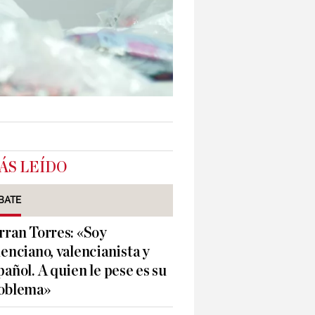
ÁS LEÍDO
BATE
rran Torres: «Soy
lenciano, valencianista y
pañol. A quien le pese es su
oblema»