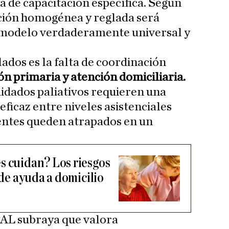
a de capacitación específica. Según
ión homogénea y reglada será
n modelo verdaderamente universal y
ados es la falta de coordinación
n primaria y atención domiciliaria.
uidados paliativos requieren una
ficaz entre niveles asistenciales
ientes queden atrapados en un
s cuidan? Los riesgos
 de ayuda a domicilio
CPAL subraya que valora