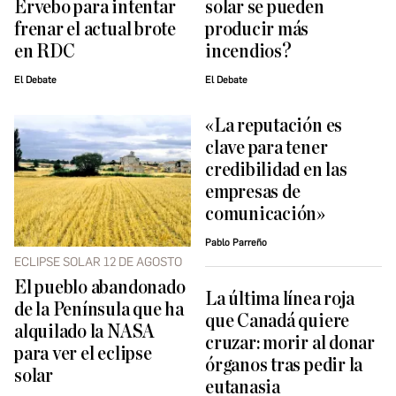
Ervebo para intentar
solar se pueden
frenar el actual brote
producir más
en RDC
incendios?
El Debate
El Debate
«La reputación es
clave para tener
credibilidad en las
empresas de
comunicación»
Pablo Parreño
ECLIPSE SOLAR 12 DE AGOSTO
El pueblo abandonado
La última línea roja
de la Península que ha
que Canadá quiere
alquilado la NASA
cruzar: morir al donar
para ver el eclipse
órganos tras pedir la
solar
eutanasia