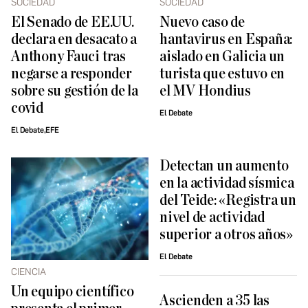
SOCIEDAD
SOCIEDAD
El Senado de EE.UU.
Nuevo caso de
declara en desacato a
hantavirus en España:
Anthony Fauci tras
aislado en Galicia un
negarse a responder
turista que estuvo en
sobre su gestión de la
el MV Hondius
covid
El Debate
El Debate,EFE
Detectan un aumento
en la actividad sísmica
del Teide: «Registra un
nivel de actividad
superior a otros años»
El Debate
CIENCIA
Un equipo científico
Ascienden a 35 las