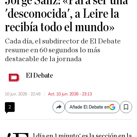
Jorge Sanz: «Para ser una
'desconocida', a Leire la
recibía todo el mundo»
Cada día, el subdirector de El Debate
resume en 60 segundos lo más
destacable de la jornada
El Debate
10 jun. 2026 - 22:46
Act. 10 jun. 2026 - 23:13
2
Añade El Debate en
Compartir
Save
l día en 1 minuto' es la sección en la