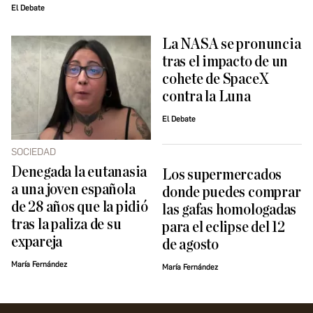
El Debate
La NASA se pronuncia
tras el impacto de un
cohete de SpaceX
contra la Luna
El Debate
SOCIEDAD
Denegada la eutanasia
Los supermercados
a una joven española
donde puedes comprar
de 28 años que la pidió ​
las gafas homologadas
tras la paliza de su
para el eclipse del 12
expareja
de agosto
María Fernández
María Fernández