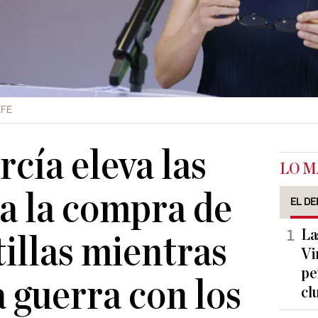
EFE
cía eleva las
LO M
a la compra de
EL DE
La
tillas mientras
Vi
pe
a guerra con los
cl