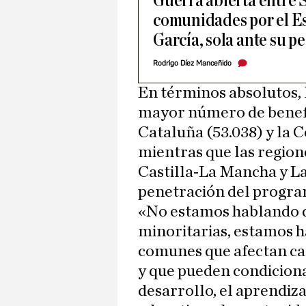
Guerra abierta entre 
comunidades por el E
García, sola ante su pe
Rodrigo Díez Manceñido
En términos absolutos,
mayor número de benefic
Cataluña (53.038) y la 
mientras que las regione
Castilla-La Mancha y La
penetración del program
«No estamos hablando d
minoritarias, estamos 
comunes que afectan cad
y que pueden condicion
desarrollo, el aprendizaj