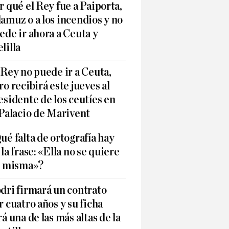
r qué el Rey fue a Paiporta,
amuz o a los incendios y no
ede ir ahora a Ceuta y
lilla
 Rey no puede ir a Ceuta,
ro recibirá este jueves al
esidente de los ceutíes en
 Palacio de Marivent
ué falta de ortografía hay
 la frase: «Ella no se quiere
í misma»?
dri firmará un contrato
r cuatro años y su ficha
rá una de las más altas de la