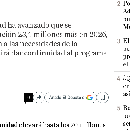
Po
Ad
pu
ad ha avanzado que se
Me
ación 23,4 millones más en 2026,
El
 a las necesidades de la
pe
irá dar continuidad al programa
pr
el
¿Q
en
as
0
Añade El Debate en
Compartir
Save
Ro
po
se
anidad
elevará hasta los 70 millones