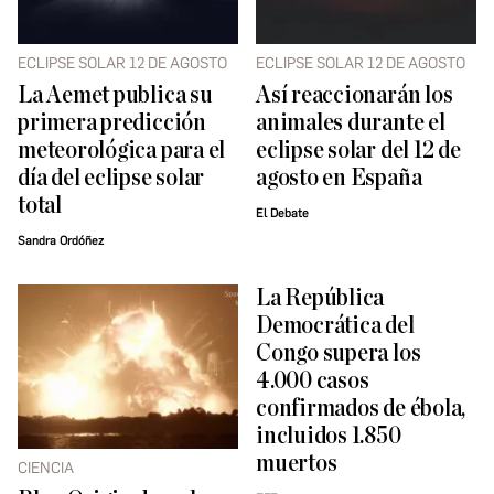
ECLIPSE SOLAR 12 DE AGOSTO
ECLIPSE SOLAR 12 DE AGOSTO
La Aemet publica su
Así reaccionarán los
primera predicción
animales durante el
meteorológica para el
eclipse solar del 12 de
día del eclipse solar
agosto en España
total
El Debate
Sandra Ordóñez
La República
Democrática del
Congo supera los
4.000 casos
confirmados de ébola,
incluidos 1.850
muertos
CIENCIA