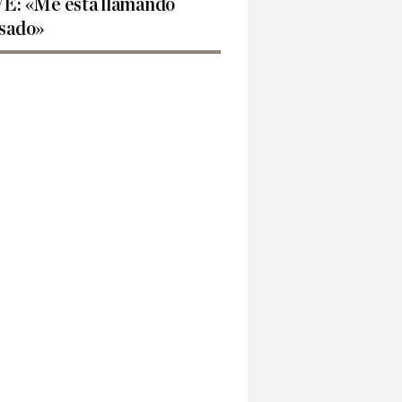
E: «Me está llamando
sado»