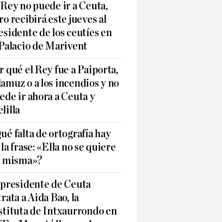
 Rey no puede ir a Ceuta,
ro recibirá este jueves al
esidente de los ceutíes en
 Palacio de Marivent
r qué el Rey fue a Paiporta,
amuz o a los incendios y no
ede ir ahora a Ceuta y
lilla
ué falta de ortografía hay
 la frase: «Ella no se quiere
í misma»?
 presidente de Ceuta
trata a Aida Bao, la
stituta de Intxaurrondo en