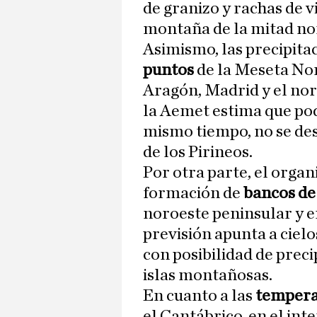
de granizo y rachas de 
montaña de la mitad no
Asimismo, las precipita
puntos
de la Meseta Nor
Aragón, Madrid y el nor
la Aemet estima que pod
mismo tiempo, no se de
de los Pirineos.
Por otra parte, el orga
formación de
bancos de
noroeste peninsular y en
previsión apunta a ciel
con posibilidad de preci
islas montañosas.
En cuanto a las
tempera
el Cantábrico, en el int