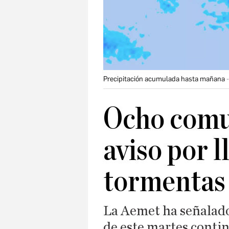
Precipitación acumulada hasta mañana
Ocho comu
aviso por l
tormentas 
La Aemet ha señalado
de este martes conti