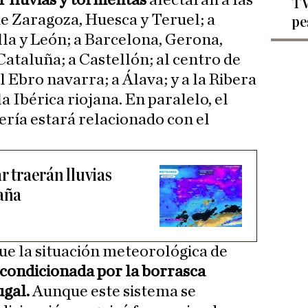
r lluvias y tormentas
afectarán a las
TV
e Zaragoza, Huesca y Teruel; a
pe
lla y León; a Barcelona, Gerona,
Cataluña; a Castellón; al centro de
l Ebro navarra; a Álava; y a la Ribera
la Ibérica riojana. En paralelo, el
ería estará relacionado con el
r traerán lluvias
paña
e la situación meteorológica de
condicionada por la borrasca
ugal.
Aunque este sistema se