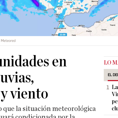
Meteored
nidades en
LO M
luvias,
EL DE
La
y viento
Vi
pe
 que la situación meteorológica
cl
nuará condicionada por la