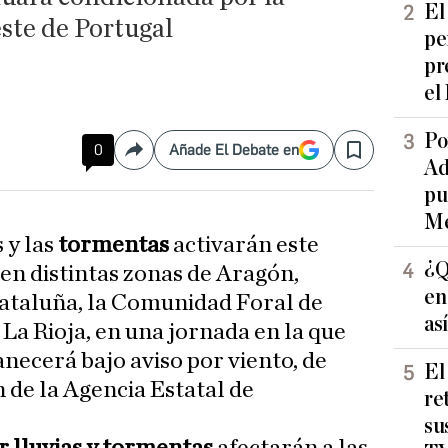
El
este de Portugal
pe
pr
el
Po
0
Añade El Debate en
Compartir
Save
Ad
pu
Me
 y las
tormentas
activarán este
¿Q
 en distintas zonas de Aragón,
en
Cataluña, la Comunidad Foral de
as
 La Rioja, en una jornada en la que
ecerá bajo aviso por viento, de
El
 de la Agencia Estatal de
re
su