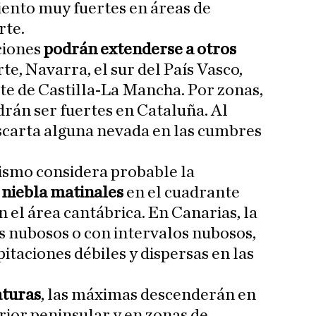
viento muy fuertes en áreas de
rte.
ciones
podrán extenderse a otros
te, Navarra, el sur del País Vasco,
te de Castilla-La Mancha. Por zonas,
rán ser fuertes en Cataluña. Al
scarta alguna nevada en las cumbres
nismo considera probable la
 niebla matinales
en el cuadrante
 el área cantábrica. En Canarias, la
os nubosos o con intervalos nubosos,
pitaciones débiles y dispersas en las
turas
, las máximas descenderán en
erior peninsular y en zonas de