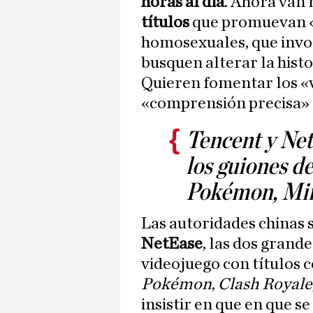
horas al día
. Ahora van 
títulos
que promuevan «
homosexuales, que invo
busquen alterar la histo
Quieren fomentar los «v
«comprensión precisa» d
Tencent y Net
los guiones d
Pokémon, Min
Las autoridades chinas 
NetEase
, las dos grande
videojuego con títulos
Pokémon
,
Clash Royale
insistir en que en que s