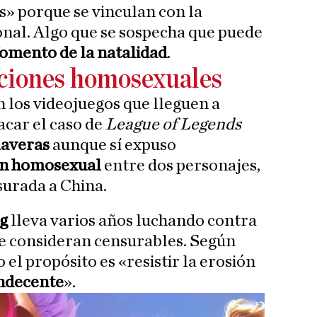
» porque se vinculan con la
ional. Algo que se sospecha que puede
fomento de la natalidad
.
aciones homosexuales
en los videojuegos que lleguen a
acar el caso de
League of Legends
laveras
aunque sí expuso
ón homosexual
entre dos personajes,
surada a China.
ng
lleva varios años luchando contra
 consideran censurables. Según
 el propósito es «resistir la erosión
ndecente
».