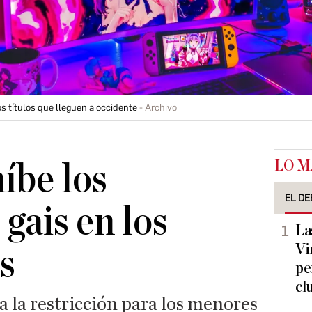
os títulos que lleguen a occidente
Archivo
LO M
íbe los
EL DE
gais en los
La
Vi
s
pe
cl
 la restricción para los menores