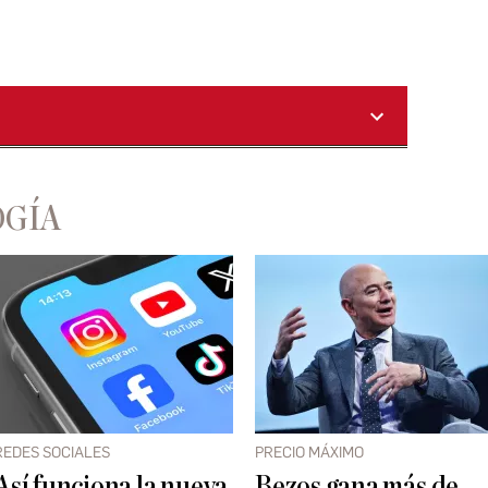
OGÍA
REDES SOCIALES
PRECIO MÁXIMO
Así funciona la nueva
Bezos gana más de