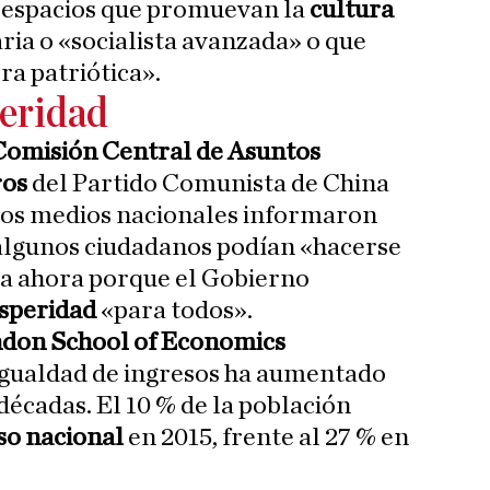
de espacios que promuevan la
cultura
aria o «socialista avanzada» o que
a patriótica».
peridad
Comisión Central de Asuntos
ros
del Partido Comunista de China
 los medios nacionales informaron
e algunos ciudadanos podían «hacerse
a ahora porque el Gobierno
osperidad
«para todos».
don School of Economics
sigualdad de ingresos ha aumentado
décadas. El 10 % de la población
so nacional
en 2015, frente al 27 % en