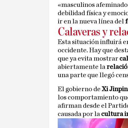
«masculinos afeminados
debilidad física y emoc
ir en la nueva línea del
Calaveras y rel
Esta situación influirá 
occidente. Hay que dest
que ya evita mostrar
ca
abiertamente la
relaci
una parte que llegó cen
El gobierno de
Xi Jinpi
los comportamiento que
afirman desde el Partido
causada por la
cultura
i