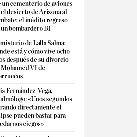
 un cementerio de aviones
 el desierto de Arizona al
mbate: el inédito regreso
 un bombardero B1
 misterio de Lalla Salma:
nde está y cómo vive ocho
os después de su divorcio
 Mohamed VI de
rruecos
is Fernández-Vega,
talmólogo: «Unos segundos
rando directamente el
lipse pueden bastar para
edarnos ciegos»