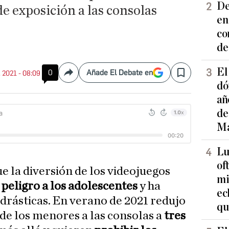
De
de exposición a las consolas
en
co
de
El
0
Añade El Debate en
. 2021 - 08:09
Compartir
Save
dó
añ
de
Ma
Lu
of
e la diversión de los videojuegos
mi
n
peligro a los adolescentes
y ha
ec
rásticas. En verano de 2021 redujo
qu
 de los menores a las consolas a
tres