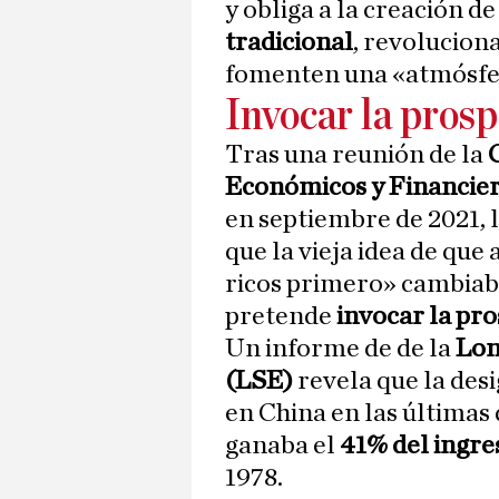
y obliga a la creación 
tradicional
, revolucion
fomenten una «atmósfer
Invocar la pros
Tras una reunión de la
Económicos y Financie
en septiembre de 2021,
que la vieja idea de qu
ricos primero» cambiab
pretende
invocar la pr
Un informe de de la
Lon
(LSE)
revela que la de
en China en las últimas 
ganaba el
41% del ingre
1978.