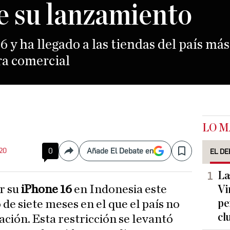
e su lanzamiento
6 y ha llegado a las tiendas del país má
ra comercial
LO M
:20
0
Añade El Debate en
EL DE
Compartir
Save
La
r su
iPhone 16
en Indonesia este
Vi
pe
 de siete meses en el que el país no
cl
ción. Esta restricción se levantó