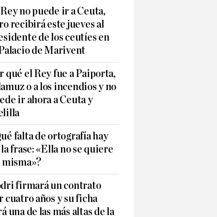
 Rey no puede ir a Ceuta,
ro recibirá este jueves al
esidente de los ceutíes en
 Palacio de Marivent
r qué el Rey fue a Paiporta,
amuz o a los incendios y no
ede ir ahora a Ceuta y
lilla
ué falta de ortografía hay
 la frase: «Ella no se quiere
í misma»?
dri firmará un contrato
r cuatro años y su ficha
rá una de las más altas de la