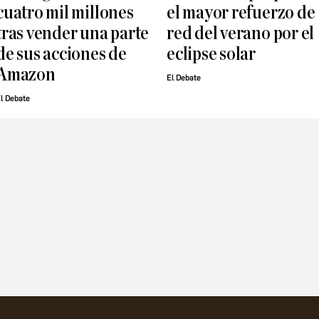
cuatro mil millones
el mayor refuerzo de
tras vender una parte
red del verano por el
de sus acciones de
eclipse solar
Amazon
El Debate
l Debate