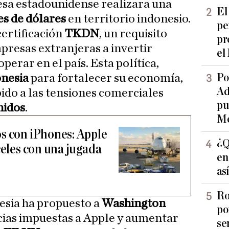
esa estadounidense realizara una
El
es de dólares
en territorio indonesio.
pe
ertificación
TKDN
, un requisito
pr
mpresas extranjeras a invertir
el
erar en el país. Esta política,
Po
nesia
para fortalecer su economía,
Ad
bido a las tensiones comerciales
pu
nidos
.
Me
s con iPhones: Apple
¿Q
celes con una jugada
en
as
Ro
esia ha propuesto a
Washington
po
encias impuestas a Apple y aumentar
se