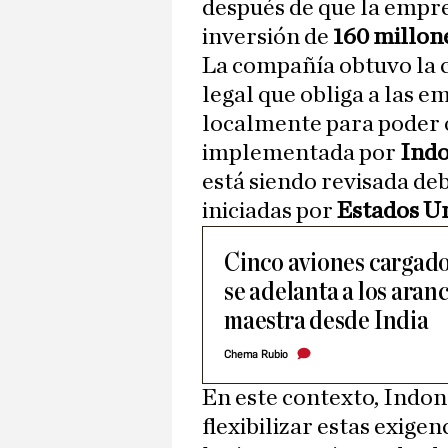
después de que la empr
inversión de
160 millon
La compañía obtuvo la c
legal que obliga a las e
localmente para poder op
implementada por
Indo
está siendo revisada de
iniciadas por
Estados U
Cinco aviones cargado
se adelanta a los aran
maestra desde India
Chema Rubio
En este contexto, Indon
flexibilizar estas exig