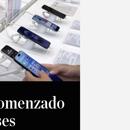
 comenzado
ses