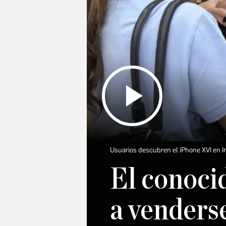
Usuarios descubren el iPhone XVI en 
El conoci
a venders