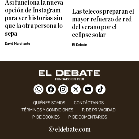
Así funciona la nueva
opción de Instagram
Las telecos preparan el
para ver historias sin
mayor refuerzo de red
que la otra persona lo
del verano por el
sepa
eclipse solar
David Marchante
El Debate
QUIÉNES SOMOS
CONTÁCTANOS
TÉRMINOS Y CONDICIONES
P. DE PRIVACIDAD
P. DE COOKIES
P. DE COMENTARIOS
© eldebate.com