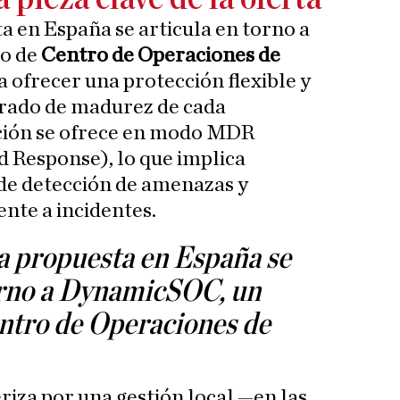
a en España se articula en torno a
o de
Centro de Operaciones de
 ofrecer una protección flexible y
grado de madurez de cada
ución se ofrece en modo MDR
 Response), lo que implica
de detección de amenazas y
ente a incidentes.
la propuesta en España se
orno a DynamicSOC, un
ntro de Operaciones de
iza por una gestión local —en las