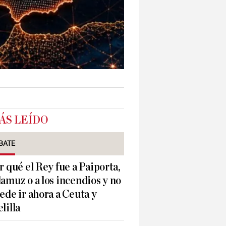
ÁS LEÍDO
BATE
r qué el Rey fue a Paiporta,
amuz o a los incendios y no
ede ir ahora a Ceuta y
lilla