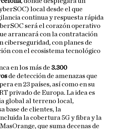
rcelona
, donde desplegará un
yberSOC) local desde el que
gilancia continua y respuesta rápida
yberSOC será el corazón operativo
ue arrancará con la contratación
en ciberseguridad, con planes de
ión con el ecosistema tecnológico
nca en los más de
3.300
ros
de detección de amenazas que
ra en 23 países, así como en su
T privado de Europa. La idea es
a global al terreno local,
 base de clientes, la
ncluida la cobertura 5G y fibra y la
 MasOrange, que suma decenas de