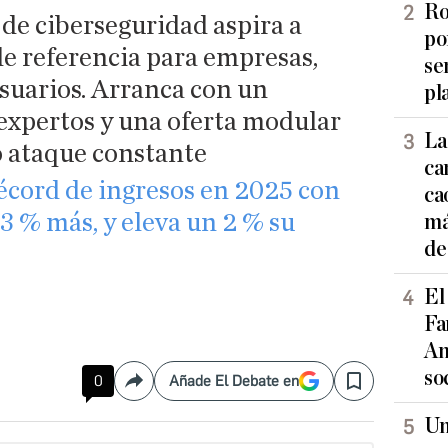
Ro
e ciberseguridad aspira a
po
de referencia para empresas,
se
suarios. Arranca con un
pl
expertos y una oferta modular
La
 ataque constante
ca
écord de ingresos en 2025 con
ca
 3 % más, y eleva un 2 % su
má
de
El
Fa
An
so
0
Añade El Debate en
Compartir
Save
Un