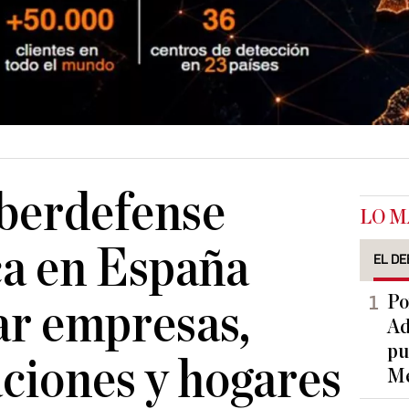
berdefense
LO M
a en España
EL DE
Po
ar empresas,
Ad
pu
ciones y hogares
Me