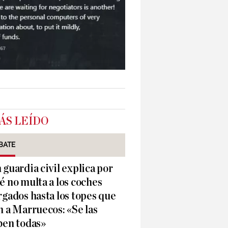
ÁS LEÍDO
BATE
 guardia civil explica por
é no multa a los coches
rgados hasta los topes que
n a Marruecos: «Se las
ben todas»