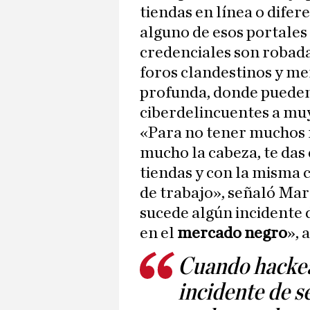
tiendas en línea o difer
alguno de esos portales
credenciales son robada
foros clandestinos y mer
profunda, donde pueden
ciberdelincuentes a muy
«Para no tener muchos 
mucho la cabeza, te das
tiendas y con la misma 
de trabajo», señaló Ma
sucede algún incidente 
en el
mercado
negro
», 
Cuando hackean
incidente de s