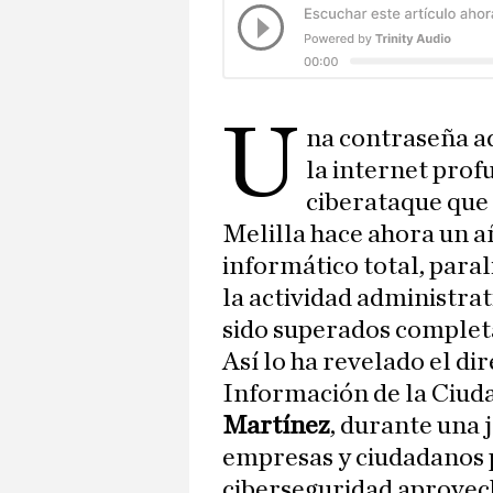
U
na contraseña a
la internet prof
ciberataque que
Melilla hace ahora un 
informático total, para
la actividad administrat
sido superados comple
Así lo ha revelado el di
Información de la Ciud
Martínez
, durante una 
empresas y ciudadanos p
ciberseguridad aprovech