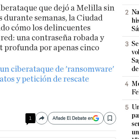
berataque que dejó a Melilla sin
Na
s durante semanas, la Ciudad
hi
do cómo los delincuentes
Sá
 red: una contraseña robada y
Se
et profunda por apenas cinco
vo
Sa
o un ciberataque de 'ransomware'
de
atos y petición de rescate
Mo
Fe
Un
pa
1
Añade El Debate en
Compartir
Save
se
un