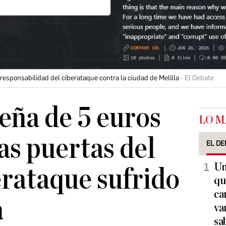
 responsabilidad del ciberataque contra la ciudad de Melilla
El Debate
eña de 5 euros
LO M
as puertas del
EL DE
Un
rataque sufrido
qu
ca
a
va
sa