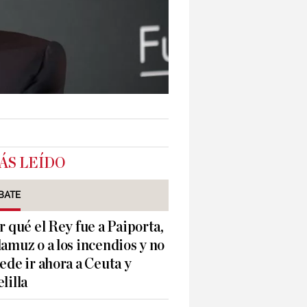
ÁS LEÍDO
BATE
r qué el Rey fue a Paiporta,
amuz o a los incendios y no
ede ir ahora a Ceuta y
lilla