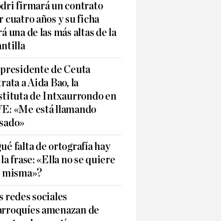
dri firmará un contrato
r cuatro años y su ficha
rá una de las más altas de la
antilla
 presidente de Ceuta
trata a Aida Bao, la
stituta de Intxaurrondo en
E: «Me está llamando
sado»
ué falta de ortografía hay
 la frase: «Ella no se quiere
í misma»?
s redes sociales
rroquíes amenazan de