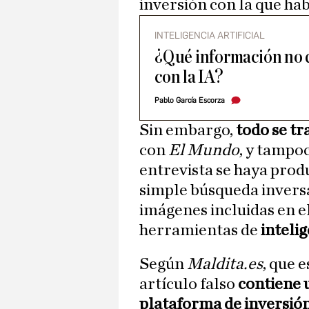
inversión con la que ha
INTELIGENCIA ARTIFICIAL
¿Qué información no 
con la IA?
Pablo García Escorza
Sin embargo,
todo se tr
con
El Mundo
, y tampo
entrevista se haya prod
simple búsqueda inversa
imágenes incluidas en el
herramientas de
intelig
Según
Maldita.es
, que 
artículo falso
contiene u
plataforma de inversió