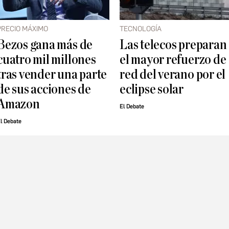
PRECIO MÁXIMO
TECNOLOGÍA
Bezos gana más de
Las telecos preparan
cuatro mil millones
el mayor refuerzo de
tras vender una parte
red del verano por el
de sus acciones de
eclipse solar
Amazon
El Debate
l Debate