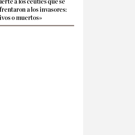
erte a los ceutíes que se
frentaron a los invasores:
ivos o muertos»