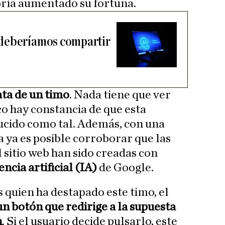
bría aumentado su fortuna.
deberíamos compartir
ata de un timo
. Nada tiene que ver
co hay constancia de que esta
ucido como tal. Además, con una
 ya es posible corroborar que las
 sitio web han sido creadas con
encia artificial (IA)
de Google.
es quien ha destapado este timo, el
n botón que redirige a la supuesta
n
. Si el usuario decide pulsarlo, este