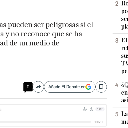
Ro
po
se
as pueden ser peligrosas si el
pl
ia y no reconoce que se ha
El
dad de un medio de
re
su
TV
pe
¿Q
0
Añade El Debate en
Compartir
Save
en
as
La
ma