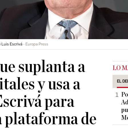
 Luis Escrivá
Europa Press
que suplanta a
LO M
tales y usa a
EL DE
Po
Escrivá para
Ad
pu
 plataforma de
Me