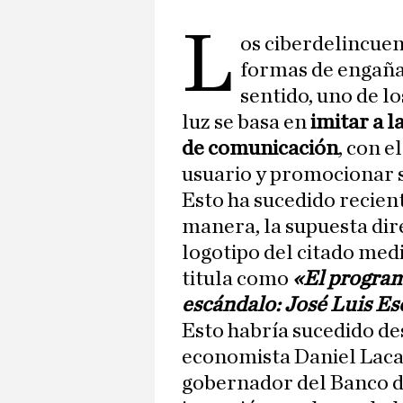
L
os ciberdelincuen
formas de engañar
sentido, uno de l
luz se basa en
imitar a l
de comunicación
, con e
usuario y promocionar 
Esto ha sucedido recie
manera, la supuesta dir
logotipo del citado med
titula como
«El program
escándalo: José Luis Es
Esto habría sucedido de
economista Daniel Lacal
gobernador del Banco d