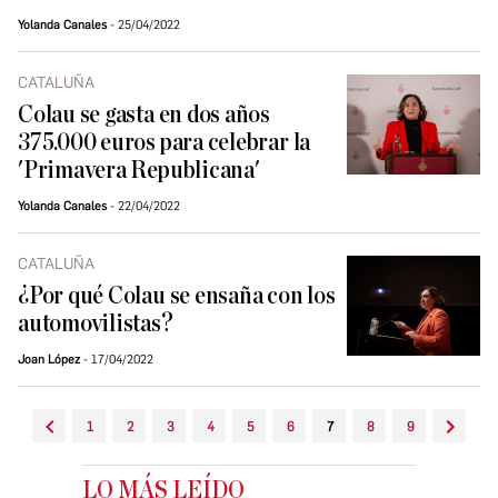
Yolanda Canales
25/04/2022
CATALUÑA
Colau se gasta en dos años
375.000 euros para celebrar la
'Primavera Republicana'
Yolanda Canales
22/04/2022
CATALUÑA
¿Por qué Colau se ensaña con los
automovilistas?
Joan López
17/04/2022
1
2
3
4
5
6
7
8
9
LO MÁS LEÍDO