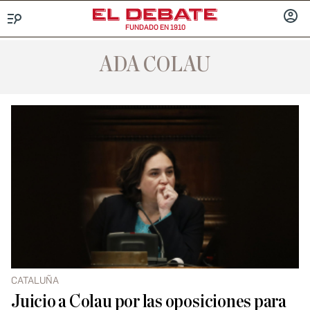
FUNDADO EN 1910
Menú
INICIA
SESIÓ
ADA COLAU
CATALUÑA
Juicio a Colau por las oposiciones para