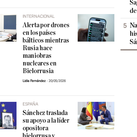
Sa
de
INTERNACIONAL
Alerta por drones
Na
en los países
hi
bálticos mientras
Sá
Rusia hace
maniobras
nucleares en
Bielorrusia
Lidia Fernández
20/05/2026
ESPAÑA
Sánchez traslada
su apoyo a la líder
opositora
bielorrusa y