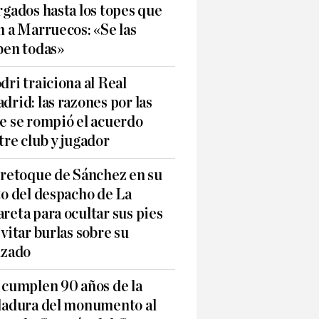
rgados hasta los topes que
n a Marruecos: «Se las
ben todas»
dri traiciona al Real
drid: las razones por las
e se rompió el acuerdo
tre club y jugador
 retoque de Sánchez en su
to del despacho de La
reta para ocultar sus pies
evitar burlas sobre su
lzado
 cumplen 90 años de la
ladura del monumento al