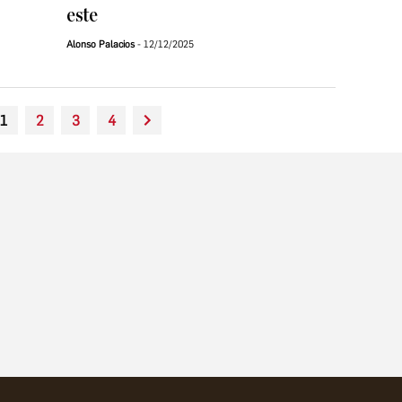
este
Alonso Palacios
12/12/2025
1
2
3
4