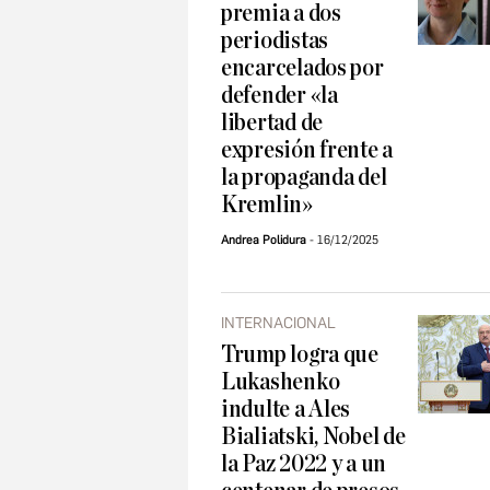
premia a dos
periodistas
encarcelados por
defender «la
libertad de
expresión frente a
la propaganda del
Kremlin»
Andrea Polidura
16/12/2025
INTERNACIONAL
Trump logra que
Lukashenko
indulte a Ales
Bialiatski, Nobel de
la Paz 2022 y a un