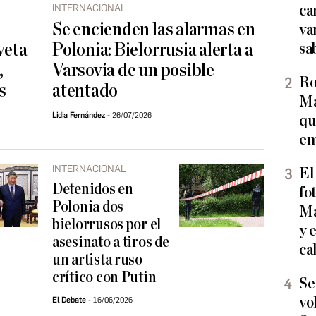
INTERNACIONAL
ca
Se encienden las alarmas en
va
veta
Polonia: Bielorrusia alerta a
sa
,
Varsovia de un posible
Ro
s
atentado
Ma
Lidia Fernández
26/07/2026
qu
en
INTERNACIONAL
El
Detenidos en
fo
Polonia dos
Ma
bielorrusos por el
y 
asesinato a tiros de
ca
un artista ruso
crítico con Putin
Se
vo
El Debate
16/06/2026