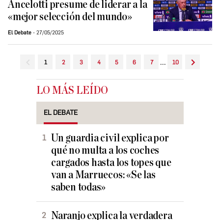
Ancelotti presume de liderar a la
«mejor selección del mundo»
El Debate
27/05/2025
...
1
2
3
4
5
6
7
10
LO MÁS LEÍDO
EL DEBATE
Un guardia civil explica por
qué no multa a los coches
cargados hasta los topes que
van a Marruecos: «Se las
saben todas»
Naranjo explica la verdadera