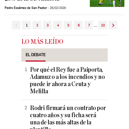
Pedro Escámez de San Pastor
26/02/2026
...
1
2
3
4
5
6
7
10
LO MÁS LEÍDO
EL DEBATE
Por qué el Rey fue a Paiporta,
Adamuz o a los incendios y no
puede ir ahora a Ceuta y
Melilla
Rodri firmará un contrato por
cuatro años y su ficha será
una de las más altas de la