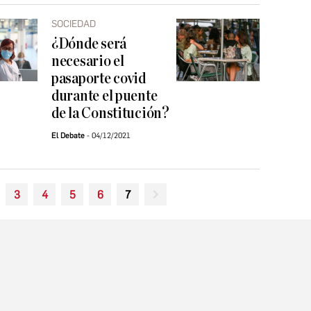
SOCIEDAD
¿Dónde será
necesario el
pasaporte covid
durante el puente
de la Constitución?
El Debate
04/12/2021
3
4
5
6
7