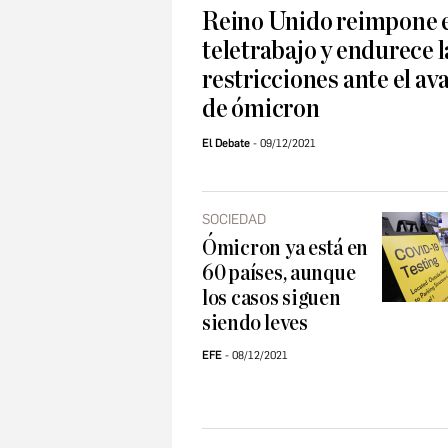
Reino Unido reimpone 
teletrabajo y endurece l
restricciones ante el av
de ómicron
El Debate
09/12/2021
SOCIEDAD
Ómicron ya está en
60 países, aunque
los casos siguen
siendo leves
EFE
08/12/2021