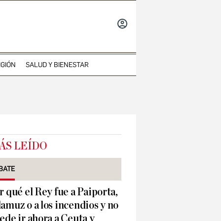
INICIAR
SESIÓN
IGIÓN
SALUD Y BIENESTAR
ÁS LEÍDO
BATE
r qué el Rey fue a Paiporta,
amuz o a los incendios y no
ede ir ahora a Ceuta y