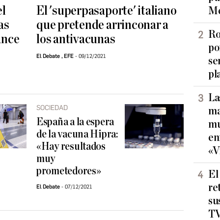
el
El 'superpasaporte' italiano
Me
as
que pretende arrinconar a
Ro
ance
los antivacunas
po
El Debate
,
EFE
09/12/2021
se
pl
La
SOCIEDAD
ma
España a la espera
mu
de la vacuna Hipra:
en
«Hay resultados
«V
muy
prometedores»
El
re
El Debate
07/12/2021
su
TV