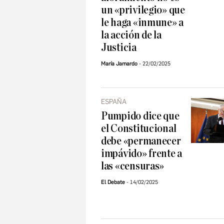
un «privilegio» que
le haga «inmune» a
la acción de la
Justicia
María Jamardo
22/02/2025
ESPAÑA
Pumpido dice que
el Constitucional
debe «permanecer
impávido» frente a
las «censuras»
El Debate
14/02/2025