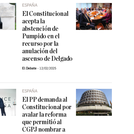
ESPAÑA
El Constitucional
acepta la
abstención de
Pumpido en el
recurso por la
anulación del
ascenso de Delgado
El Debate
12/02/2025
ESPAÑA
El PP demanda al
Constitucional por
avalar la reforma
que permitió al
CGPJ nombrar a