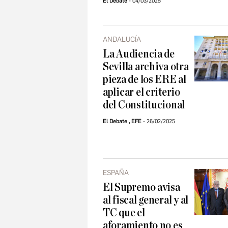
El Debate
04/03/2025
ANDALUCÍA
La Audiencia de
Sevilla archiva otra
pieza de los ERE al
aplicar el criterio
del Constitucional
El Debate
,
EFE
26/02/2025
ESPAÑA
El Supremo avisa
al fiscal general y al
TC que el
aforamiento no es