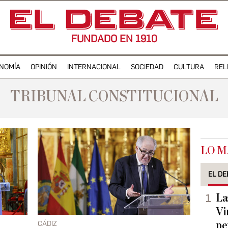
FUNDADO EN 1910
NOMÍA
OPINIÓN
INTERNACIONAL
SOCIEDAD
CULTURA
REL
TRIBUNAL CONSTITUCIONAL
LO M
EL DE
La
Vi
CÁDIZ
pe