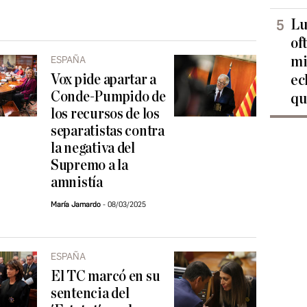
Lu
of
mi
ESPAÑA
Vox pide apartar a
ec
Conde-Pumpido de
qu
los recursos de los
separatistas contra
la negativa del
Supremo a la
amnistía
María Jamardo
08/03/2025
ESPAÑA
El TC marcó en su
sentencia del