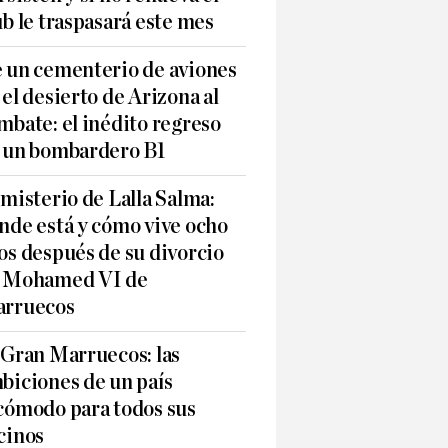
ub le traspasará este mes
 un cementerio de aviones
 el desierto de Arizona al
mbate: el inédito regreso
 un bombardero B1
 misterio de Lalla Salma:
nde está y cómo vive ocho
os después de su divorcio
 Mohamed VI de
rruecos
 Gran Marruecos: las
biciones de un país
cómodo para todos sus
cinos