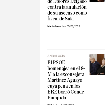
de Dolores Delgado
contra la anulación
de su ascenso como
fiscal de Sala
María Jamardo
05/03/2025
ANDALUCÍA
El PSOE
homenajea en el 8-
M a la exconsejera
Martínez Aguayo
cuya pena en los
ERE borró Conde-
Pumpido