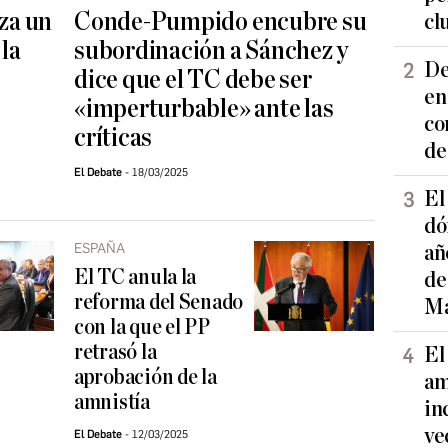
za un
Conde-Pumpido encubre su
cl
la
subordinación a Sánchez y
De
dice que el TC debe ser
en
«imperturbable» ante las
co
críticas
de
El Debate
18/03/2025
El
dó
ESPAÑA
añ
El TC anula la
de
reforma del Senado
Ma
con la que el PP
retrasó la
El
aprobación de la
am
amnistía
in
ve
El Debate
12/03/2025