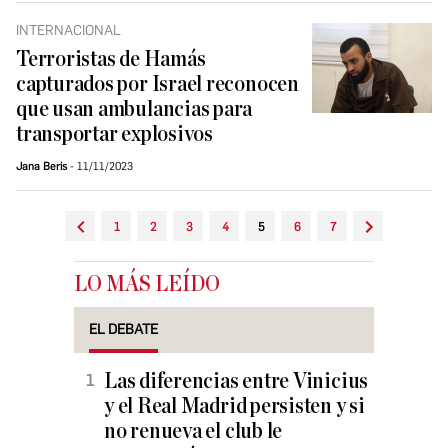
INTERNACIONAL
Terroristas de Hamás
capturados por Israel reconocen
que usan ambulancias para
transportar explosivos
Jana Beris
11/11/2023
1
2
3
4
5
6
7
LO MÁS LEÍDO
EL DEBATE
Las diferencias entre Vinicius
y el Real Madrid persisten y si
no renueva el club le