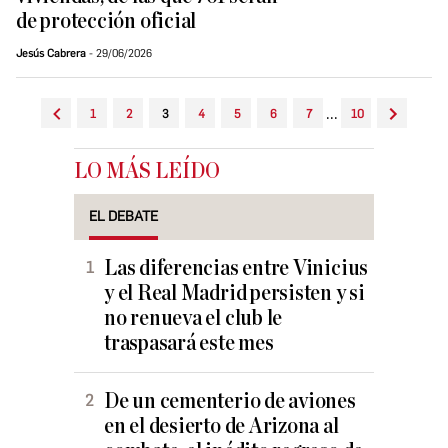
de protección oficial
Jesús Cabrera
29/06/2026
...
1
2
3
4
5
6
7
10
LO MÁS LEÍDO
EL DEBATE
Las diferencias entre Vinicius
y el Real Madrid persisten y si
no renueva el club le
traspasará este mes
De un cementerio de aviones
en el desierto de Arizona al