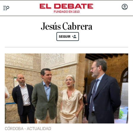
FUNDADO EN 1910
Menú
INICIA
SESIÓ
Jesús Cabrera
SEGUIR
CÓRDOBA - ACTUALIDAD