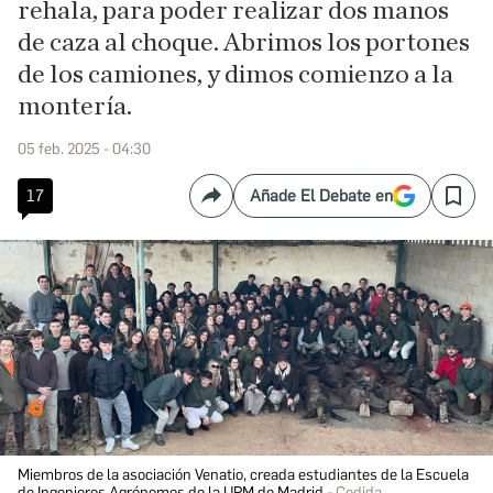
rehala, para poder realizar dos manos
de caza al choque. Abrimos los portones
de los camiones, y dimos comienzo a la
montería.
05 feb. 2025 - 04:30
17
Añade El Debate en
Compartir
Save
Miembros de la asociación Venatio, creada estudiantes de la Escuela
de Ingenieros Agrónomos de la UPM de Madrid
Cedida