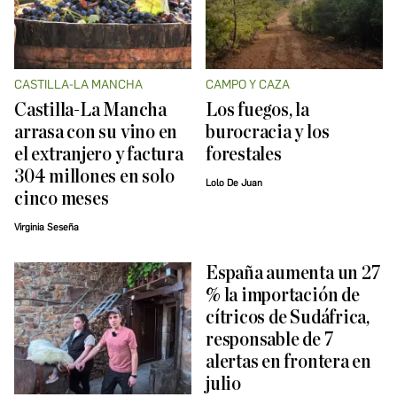
CASTILLA-LA MANCHA
CAMPO Y CAZA
Castilla-La Mancha
Los fuegos, la
arrasa con su vino en
burocracia y los
el extranjero y factura
forestales
304 millones en solo
Lolo De Juan
cinco meses
Virginia Seseña
España aumenta un 27
% la importación de
cítricos de Sudáfrica,
responsable de 7
alertas en frontera en
julio