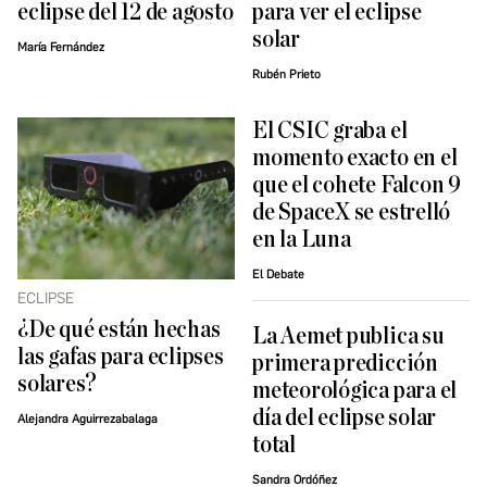
eclipse del 12 de agosto
para ver el eclipse
solar
María Fernández
Rubén Prieto
El CSIC graba el
momento exacto en el
que el cohete Falcon 9
de SpaceX se estrelló
en la Luna
El Debate
ECLIPSE
¿De qué están hechas
La Aemet publica su
las gafas para eclipses
primera predicción
solares?
meteorológica para el
día del eclipse solar
Alejandra Aguirrezabalaga
total
Sandra Ordóñez