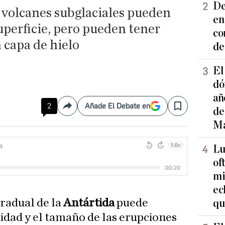
De
s volcanes subglaciales pueden
en
superficie, pero pueden tener
co
 capa de hielo
de
El
dó
añ
2
Añade El Debate en
Compartir
Save
de
Ma
Lu
of
mi
ec
gradual de la
Antártida
puede
qu
idad y el tamaño de las erupciones