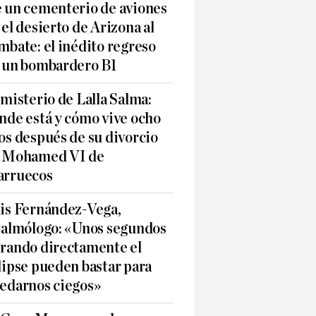
 un cementerio de aviones
 el desierto de Arizona al
mbate: el inédito regreso
 un bombardero B1
 misterio de Lalla Salma:
nde está y cómo vive ocho
os después de su divorcio
 Mohamed VI de
rruecos
is Fernández-Vega,
talmólogo: «Unos segundos
rando directamente el
lipse pueden bastar para
edarnos ciegos»