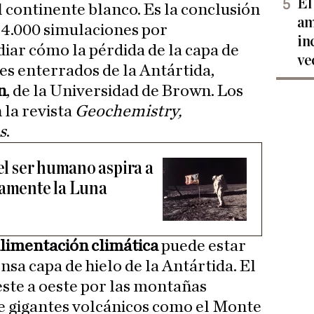
El
l continente blanco. Es la conclusión
am
 4.000 simulaciones por
in
ar cómo la pérdida de la capa de
ve
nes enterrados de la Antártida,
n
, de la Universidad de Brown. Los
 la revista
Geochemistry,
s
.
 el ser humano aspira a
vamente la Luna
limentación climática
puede estar
sa capa de hielo de la Antártida. El
este a oeste por las montañas
e gigantes volcánicos como el Monte