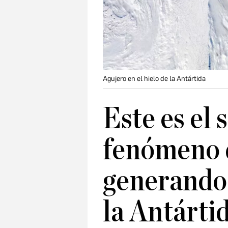
Agujero en el hielo de la Antártida
Este es el
fenómeno q
generando 
la Antárti