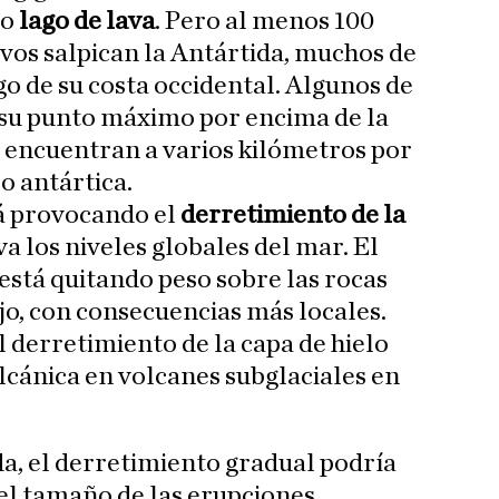
co
lago de lava
. Pero al menos 100
os salpican la Antártida, muchos de
go de su costa occidental. Algunos de
 su punto máximo por encima de la
se encuentran a varios kilómetros por
lo antártica.
tá provocando el
derretimiento de la
eva los niveles globales del mar. El
stá quitando peso sobre las rocas
o, con consecuencias más locales.
 derretimiento de la capa de hielo
lcánica en volcanes subglaciales en
da, el derretimiento gradual podría
el tamaño de las erupciones