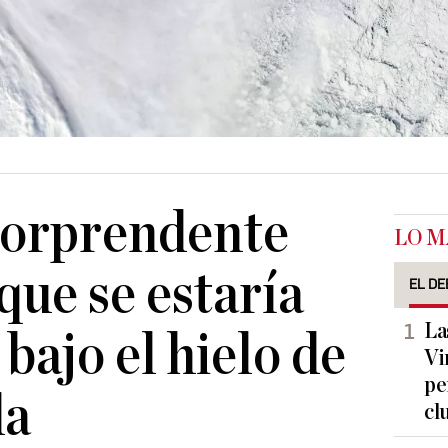
 sorprendente
LO M
ue se estaría
EL DE
La
bajo el hielo de
Vi
pe
da
cl