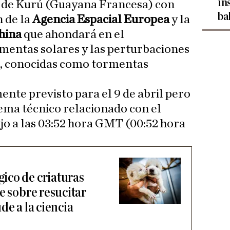
in
 de Kurú (Guayana Francesa) con
ba
n de la
Agencia Espacial Europea
y la
hina
que ahondará en el
mentas solares y las perturbaciones
ra, conocidas como tormentas
ente previsto para el 9 de abril pero
ema técnico relacionado con el
jo a las 03:52 hora GMT (00:52 hora
ico de criaturas
e sobre resucitar
de a la ciencia