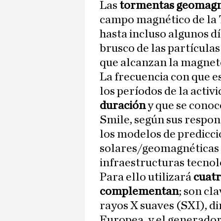
Las
tormentas geomagn
campo magnético de la T
hasta incluso algunos d
brusco de las partículas
que alcanzan la magnet
La frecuencia con que e
los períodos de la activ
duración
y que se conoc
Smile, según sus respon
los modelos de predicci
solares/geomagnéticas 
infraestructuras tecnol
Para ello utilizará
cuatr
complementan
; son cl
rayos X suaves (SXI), di
Europea, y el generador