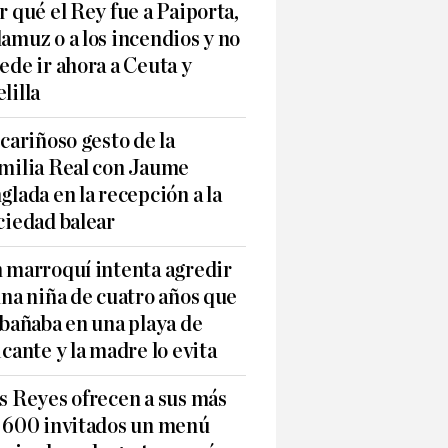
r qué el Rey fue a Paiporta,
amuz o a los incendios y no
ede ir ahora a Ceuta y
lilla
 cariñoso gesto de la
milia Real con Jaume
glada en la recepción a la
ciedad balear
 marroquí intenta agredir
una niña de cuatro años que
 bañaba en una playa de
icante y la madre lo evita
s Reyes ofrecen a sus más
 600 invitados un menú