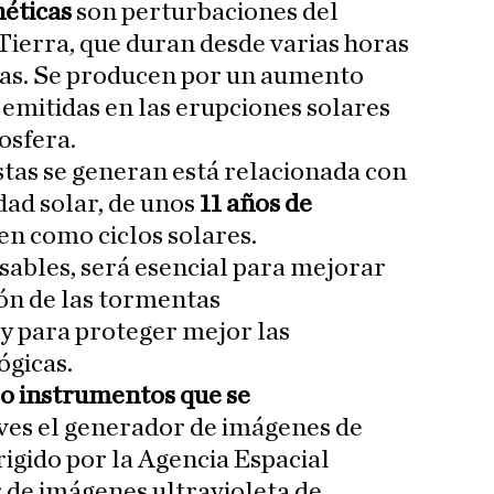
éticas
son perturbaciones del
ierra, que duran desde varias horas
ías. Se producen por un aumento
 emitidas en las erupciones solares
osfera.
stas se generan está relacionada con
idad solar, de unos
11 años de
en como ciclos solares.
sables, será esencial para mejorar
ón de las tormentas
y para proteger mejor las
ógicas.
o instrumentos que se
aves el generador de imágenes de
rigido por la Agencia Espacial
 de imágenes ultravioleta de