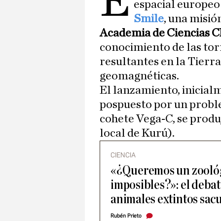
E
espacial europeo
Smile
, una misió
Academia de Ciencias C
conocimiento de las tor
resultantes en la Tier
geomagnéticas.
El lanzamiento, inicialm
pospuesto por un probl
cohete Vega-C, se produ
local de Kurú).
CIENCIA
«¿Queremos un zoológ
imposibles?»: el debat
animales extintos sacu
Rubén Prieto