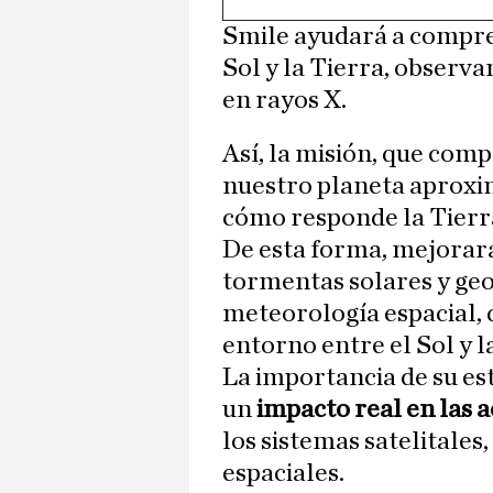
Smile ayudará a compre
Sol y la Tierra, observa
en rayos X.
Así, la misión, que com
nuestro planeta aproxi
cómo responde la Tierra
De esta forma, mejorará
tormentas solares y geo
meteorología espacial, q
entorno entre el Sol y l
La importancia de su es
un
impacto real en las 
los sistemas satelitales,
espaciales.