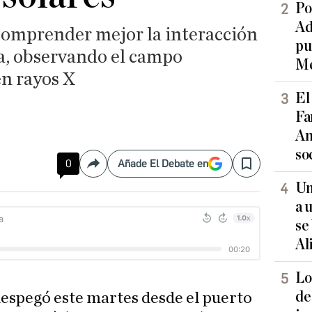
Po
Ad
comprender mejor la interacción
pu
rra, observando el campo
Me
en rayos X
El
Fa
An
so
0
Añade El Debate en
Compartir
Save
Un
a 
se
Al
Lo
de
espegó este martes desde el puerto