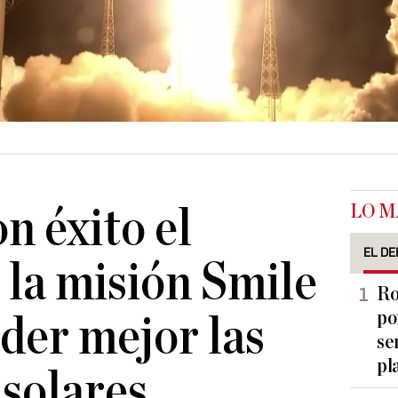
LO M
n éxito el
EL DE
 la misión Smile
Ro
po
der mejor las
se
pl
solares