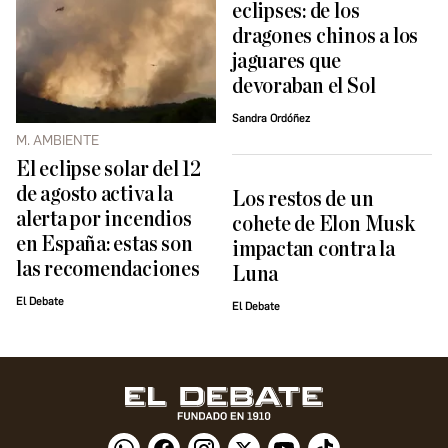
eclipses: de los
dragones chinos a los
jaguares que
devoraban el Sol
Sandra Ordóñez
M. AMBIENTE
El eclipse solar del 12
de agosto activa la
Los restos de un
alerta por incendios
cohete de Elon Musk
en España: estas son
impactan contra la
las recomendaciones
Luna
El Debate
El Debate