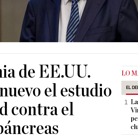
ia de EE.UU.
LO M
 nuevo el estudio
EL DE
La
d contra el
Vi
pe
páncreas
cl