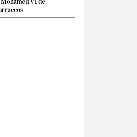
 Mohamed VI de
rruecos