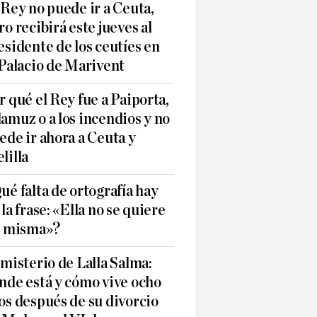
 Rey no puede ir a Ceuta,
ro recibirá este jueves al
esidente de los ceutíes en
 Palacio de Marivent
r qué el Rey fue a Paiporta,
amuz o a los incendios y no
ede ir ahora a Ceuta y
lilla
ué falta de ortografía hay
 la frase: «Ella no se quiere
í misma»?
 misterio de Lalla Salma:
nde está y cómo vive ocho
os después de su divorcio