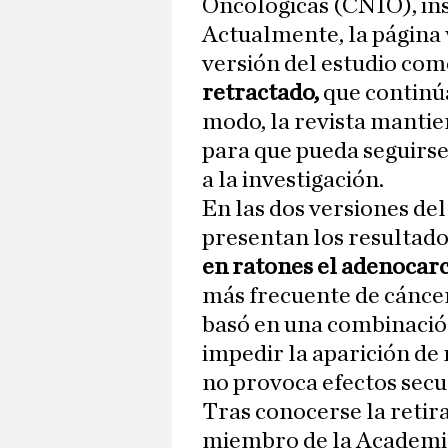
Oncológicas (CNIO), ins
Actualmente, la página
versión del estudio co
retractado,
que continúa
modo, la revista manti
para que pueda seguirse
a la investigación.
En las dos versiones del
presentan los resultado
en ratones el adenocar
más frecuente de cáncer
basó en una combinació
impedir la aparición de 
no provoca efectos secun
Tras conocerse la retir
miembro de la Academia