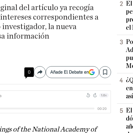
El
ginal del artículo ya recogía
pe
 intereses correspondientes a
pr
 investigador, la nueva
el
sa información
Po
Ad
pu
Me
0
Añade El Debate en
Compartir
Save
¿Q
en
as
El
dó
añ
ngs of the National Academy of