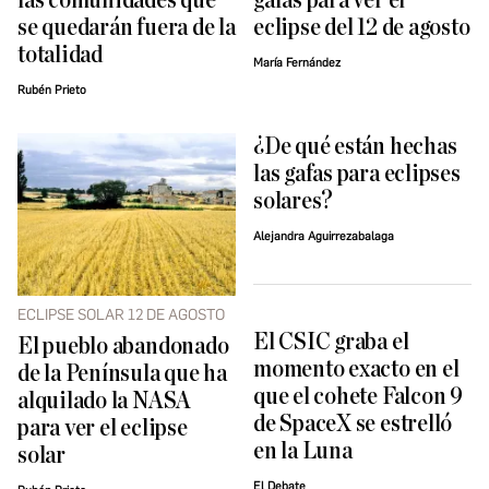
las comunidades que
gafas para ver el
se quedarán fuera de la
eclipse del 12 de agosto
totalidad
María Fernández
Rubén Prieto
¿De qué están hechas
las gafas para eclipses
solares?
Alejandra Aguirrezabalaga
ECLIPSE SOLAR 12 DE AGOSTO
El CSIC graba el
El pueblo abandonado
momento exacto en el
de la Península que ha
que el cohete Falcon 9
alquilado la NASA
de SpaceX se estrelló
para ver el eclipse
en la Luna
solar
El Debate