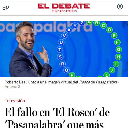
FUNDADO EN 1910
Menú
INICIA
SESIÓ
Roberto Leal junto a una imagen virtual del
Rosco
de
Pasapalabra
Antena 3
Televisión
El fallo en 'El Rosco' de
'Pasapalabra' que más